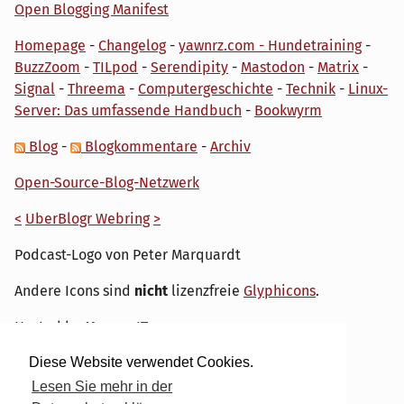
Open Blogging Manifest
Homepage
-
Changelog
-
yawnrz.com - Hundetraining
-
BuzzZoom
-
TILpod
-
Serendipity
-
Mastodon
-
Matrix
-
Signal
-
Threema
-
Computergeschichte
-
Technik
-
Linux-
Server: Das umfassende Handbuch
-
Bookwyrm
Blog
-
Blogkommentare
-
Archiv
Open-Source-Blog-Netzwerk
<
UberBlogr Webring
>
Podcast-Logo von Peter Marquardt
Andere Icons sind
nicht
lizenzfreie
Glyphicons
.
Hosted by
My own IT.
Diese Website verwendet Cookies.
Lesen Sie mehr in der