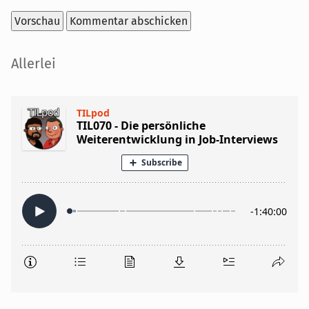
Seitenleiste
Allerlei