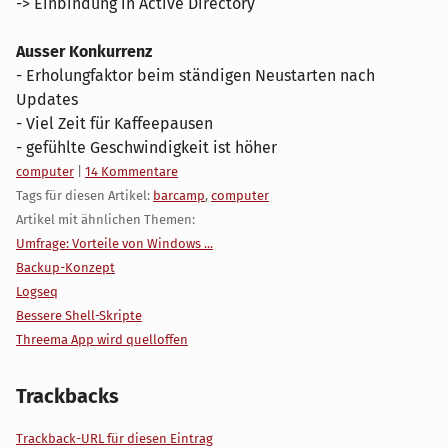
-> Einbindung in Active Directory
Ausser Konkurrenz
- Erholungfaktor beim ständigen Neustarten nach
Updates
- Viel Zeit für Kaffeepausen
- gefühlte Geschwindigkeit ist höher
Kategorien:
computer
|
14 Kommentare
Tags für diesen Artikel:
barcamp
,
computer
Artikel mit ähnlichen Themen:
Umfrage: Vorteile von Windows ...
Backup-Konzept
Logseq
Bessere Shell-Skripte
Threema App wird quelloffen
Trackbacks
Trackback-URL für diesen Eintrag