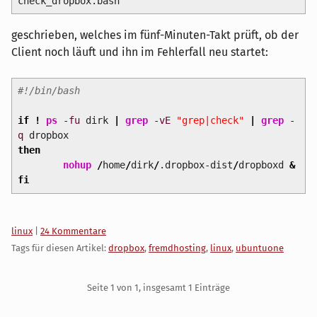
check_dropbox.bash
geschrieben, welches im fünf-Minuten-Takt prüft, ob der
Client noch läuft und ihn im Fehlerfall neu startet:
#!/bin/bash
if
!
ps
-fu
dirk
|
grep
-vE
"grep|check"
|
grep
-
q
dropbox
then
nohup
/
home
/
dirk
/
.dropbox-dist
/
dropboxd
&
fi
Kategorien:
linux
|
24 Kommentare
Tags für diesen Artikel:
dropbox
,
fremdhosting
,
linux
,
ubuntuone
Pagination
Seite 1 von 1, insgesamt 1 Einträge