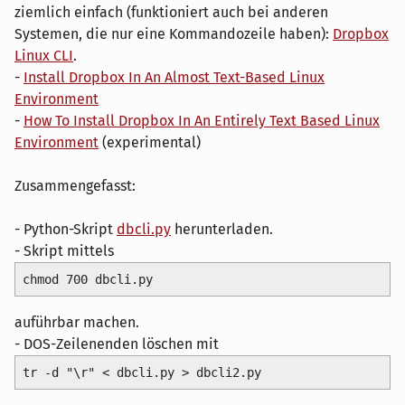
ziemlich einfach (funktioniert auch bei anderen
Systemen, die nur eine Kommandozeile haben):
Dropbox
Linux CLI
.
-
Install Dropbox In An Almost Text-Based Linux
Environment
-
How To Install Dropbox In An Entirely Text Based Linux
Environment
(experimental)
Zusammengefasst:
- Python-Skript
dbcli.py
herunterladen.
- Skript mittels
chmod 700 dbcli.py
auführbar machen.
- DOS-Zeilenenden löschen mit
tr -d "\r" < dbcli.py > dbcli2.py