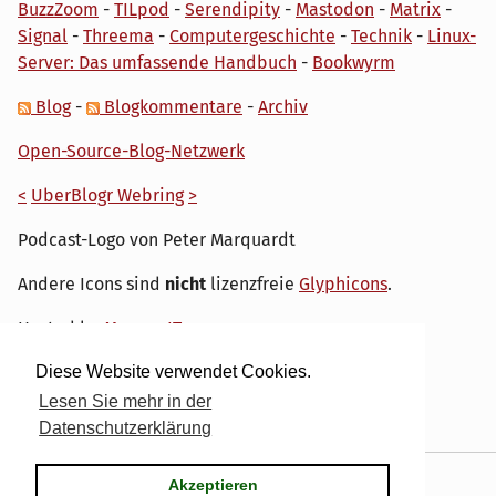
BuzzZoom
-
TILpod
-
Serendipity
-
Mastodon
-
Matrix
-
Signal
-
Threema
-
Computergeschichte
-
Technik
-
Linux-
Server: Das umfassende Handbuch
-
Bookwyrm
Blog
-
Blogkommentare
-
Archiv
Open-Source-Blog-Netzwerk
<
UberBlogr Webring
>
Podcast-Logo von Peter Marquardt
Andere Icons sind
nicht
lizenzfreie
Glyphicons
.
Hosted by
My own IT.
Diese Website verwendet Cookies.
Lesen Sie mehr in der
Datenschutzerklärung
Powered by
Serendipity
& the
dirk
theme.
Akzeptieren