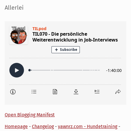
Seitenleiste
Allerlei
Open Blogging Manifest
Homepage
-
Changelog
-
yawnrz.com - Hundetraining
-