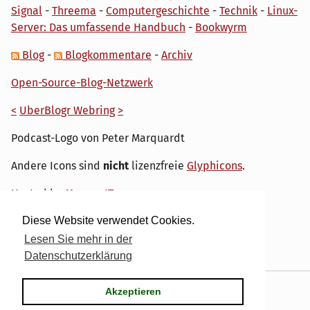
Signal
-
Threema
-
Computergeschichte
-
Technik
-
Linux-
Server: Das umfassende Handbuch
-
Bookwyrm
Blog
-
Blogkommentare
-
Archiv
Open-Source-Blog-Netzwerk
<
UberBlogr Webring
>
Podcast-Logo von Peter Marquardt
Andere Icons sind
nicht
lizenzfreie
Glyphicons
.
Hosted by
My own IT.
Diese Website verwendet Cookies.
Lesen Sie mehr in der
Datenschutzerklärung
Powered by
Serendipity
& the
dirk
theme.
Akzeptieren