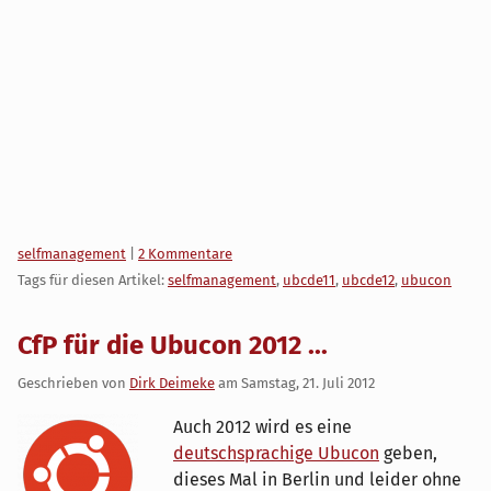
Kategorien:
selfmanagement
|
2 Kommentare
Tags für diesen Artikel:
selfmanagement
,
ubcde11
,
ubcde12
,
ubucon
CfP für die Ubucon 2012 ...
Geschrieben von
Dirk Deimeke
am
Samstag, 21. Juli 2012
Auch 2012 wird es eine
deutschsprachige Ubucon
geben,
dieses Mal in Berlin und leider ohne