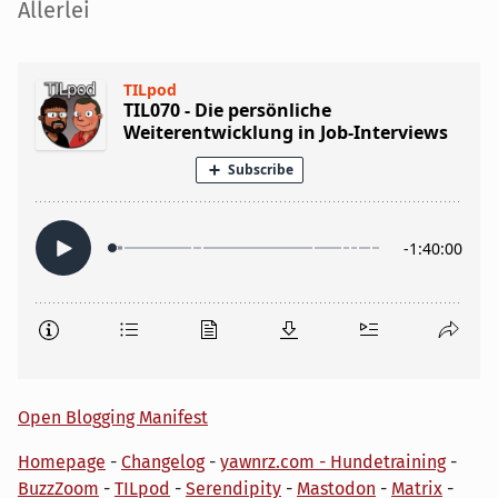
Seitenleiste
Allerlei
Open Blogging Manifest
Homepage
-
Changelog
-
yawnrz.com - Hundetraining
-
BuzzZoom
-
TILpod
-
Serendipity
-
Mastodon
-
Matrix
-