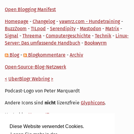
Open Blogging Manifest
Homepage
-
Changelog
-
yawnrz.com - Hundetraining
-
BuzzZoom
-
TILpod
-
Serendipity
-
Mastodon
-
Matrix
-
Signal
-
Threema
-
Computergeschichte
-
Technik
-
Linux-
Server: Das umfassende Handbuch
-
Bookwyrm
Blog
-
Blogkommentare
-
Archiv
Open-Source-Blog-Netzwerk
<
UberBlogr Webring
>
Podcast-Logo von Peter Marquardt
Andere Icons sind
nicht
lizenzfreie
Glyphicons
.
Hosted by
My own IT.
Diese Website verwendet Cookies.