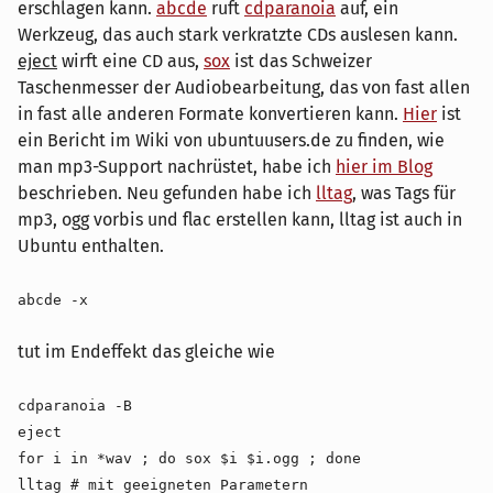
erschlagen kann.
abcde
ruft
cdparanoia
auf, ein
Werkzeug, das auch stark verkratzte CDs auslesen kann.
eject
wirft eine CD aus,
sox
ist das Schweizer
Taschenmesser der Audiobearbeitung, das von fast allen
in fast alle anderen Formate konvertieren kann.
Hier
ist
ein Bericht im Wiki von ubuntuusers.de zu finden, wie
man mp3-Support nachrüstet, habe ich
hier im Blog
beschrieben. Neu gefunden habe ich
lltag
, was Tags für
mp3, ogg vorbis und flac erstellen kann, lltag ist auch in
Ubuntu enthalten.
abcde -x
tut im Endeffekt das gleiche wie
cdparanoia -B
eject
for i in *wav ; do sox $i $i.ogg ; done
lltag # mit geeigneten Parametern