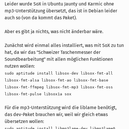
Leider wurde SoX in Ubuntu Jaunty und Karmic ohne
mp3-Unterstützung übersetzt, das ist in Debian leider
auch so (von da kommt das Paket).
Aber es gibt ja nichts, was nicht änderbar wäre.
Zunächst wird einmal alles installiert, was mit SoX zu tun
hat, da wir das "Schweizer Taschenmesser der
Soundbearbeitung" mit allen möglichen Funktionen
nutzen wollen:
sudo aptitude install libsox-dev libsox-fmt-all
libsox-fmt-alsa libsox-fmt-ao libsox-fmt-base
libsox-fmt-ffmpeg libsox-fmt-mp3 libsox-fmt-oss
libsox-fmt-pulse libsox1a sox
Für die mp3-Unterstützung wird die liblame benötigt,
das dev-Paket brauchen wir, weil wir gleich etwas
übersetzen wollen:
sudo aptitude install libmp3lame-dev libmp3lame0