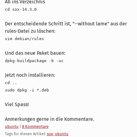
Ab ins Verzeichnis
cd sox-14.3.0
Der entscheidende Schritt ist, "--without lame" aus der
rules-Datei zu löschen:
vim debian/rules
Und das neue Paket bauen:
dpkg-buildpackage -b -uc
Jetzt noch installieren:
cd ..
sudo dpkg -i *.deb
Viel Spass!
Anmerkungen gerne in die Kommentare.
Kategorien:
ubuntu
|
8 Kommentare
Tags für diesen Artikel:
sox
,
ubuntu