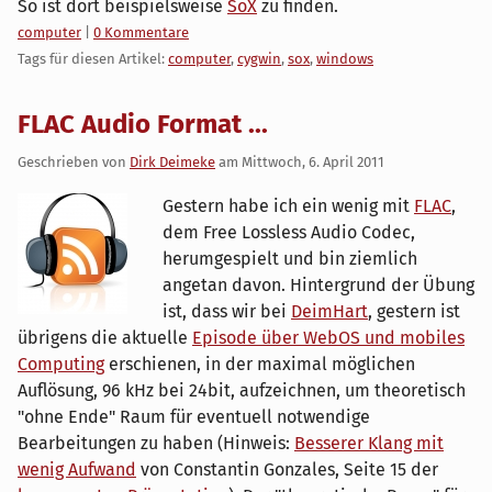
So ist dort beispielsweise
SoX
zu finden.
Kategorien:
computer
|
0 Kommentare
Tags für diesen Artikel:
computer
,
cygwin
,
sox
,
windows
FLAC Audio Format ...
Geschrieben von
Dirk Deimeke
am
Mittwoch, 6. April 2011
Gestern habe ich ein wenig mit
FLAC
,
dem Free Lossless Audio Codec,
herumgespielt und bin ziemlich
angetan davon. Hintergrund der Übung
ist, dass wir bei
DeimHart
, gestern ist
übrigens die aktuelle
Episode über WebOS und mobiles
Computing
erschienen, in der maximal möglichen
Auflösung, 96 kHz bei 24bit, aufzeichnen, um theoretisch
"ohne Ende" Raum für eventuell notwendige
Bearbeitungen zu haben (Hinweis:
Besserer Klang mit
wenig Aufwand
von Constantin Gonzales, Seite 15 der