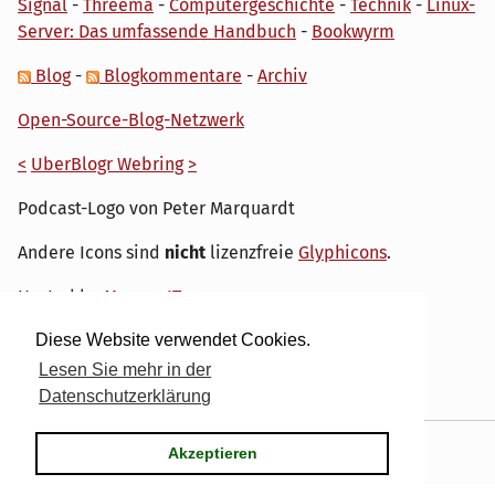
Signal
-
Threema
-
Computergeschichte
-
Technik
-
Linux-
Server: Das umfassende Handbuch
-
Bookwyrm
Blog
-
Blogkommentare
-
Archiv
Open-Source-Blog-Netzwerk
<
UberBlogr Webring
>
Podcast-Logo von Peter Marquardt
Andere Icons sind
nicht
lizenzfreie
Glyphicons
.
Hosted by
My own IT.
Diese Website verwendet Cookies.
Lesen Sie mehr in der
Datenschutzerklärung
Powered by
Serendipity
& the
dirk
theme.
Akzeptieren