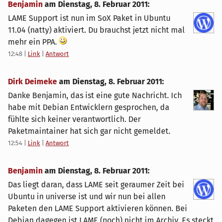
Benjamin
am
Dienstag, 8. Februar 2011
:
LAME Support ist nun im SoX Paket in Ubuntu
11.04 (natty) aktiviert. Du brauchst jetzt nicht mal
mehr ein PPA.
12:48
|
Link
|
Antwort
Dirk Deimeke
am
Dienstag, 8. Februar 2011
:
Danke Benjamin, das ist eine gute Nachricht. Ich
habe mit Debian Entwicklern gesprochen, da
fühlte sich keiner verantwortlich. Der
Paketmaintainer hat sich gar nicht gemeldet.
12:54
|
Link
|
Antwort
Benjamin
am
Dienstag, 8. Februar 2011
:
Das liegt daran, dass LAME seit geraumer Zeit bei
Ubuntu in universe ist und wir nun bei allen
Paketen den LAME Support aktivieren können. Bei
Debian dagegen ist LAME (noch) nicht im Archiv. Es steckt