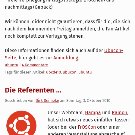
nachmittags (Gebäck)
Wir können leider nicht garantieren, dass für die, die sich
nach dem kommenden Freitag anmelden, die Fan-Artikel
noch komplett zur Verfügung stehen.
Diese Informationen finden sich auch auf der
Ubucon-
Seite
, hier geht es zur
Anmeldung
.
Kategorien:
ubuntu
|
4 Kommentare
Tags für diesen Artikel:
ubcde10
,
ubucon
,
ubuntu
Die Referenten ...
Geschrieben von
Dirk Deimeke
am
Sonntag, 3. Oktober 2010
Unser Webteam,
Hampa
und
Ramon
,
hat sich etwas neues einfallen lassen
(oder bei der
FrOSCon
oder einer
anderen Veranstaltung abgeschaut).