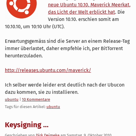
neue Ubuntu 10.10, Maverick Meerkat,
das Licht der Welt erblickt hat
. Die
Version 10.10. erschien somit am
10.10.10, um 10:10 Uhr (UTC).
Erwartungsgemäss sind die Server an einem Release-Tag
immer überlastet, daher empfehle ich, per BitTorrent
herunterzuladen.
http://releases.ubuntu.com/maverick/
Ich selber werde leider erst deutlich nach der Ubucon
dazu kommen, sie zu installieren.
Kategorien:
ubuntu
|
10 Kommentare
Tags für diesen Artikel:
ubuntu
Keysigning ...
Geschrieben von
Dirk Deimeke
am
Samstag, 9. Oktober 2010