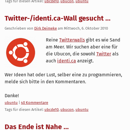
Tags für diesen Artikel:
ubcde10
,
ubucon
,
ubuntu
Twitter-/identi.ca-Wall gesucht ...
Geschrieben von
Dirk Deimeke
am
Mittwoch, 6. Oktober 2010
Reine
Twitterwalls
gibt es wie Sand
am Meer. Wir suchen aber eine für
die Ubucon, die sowohl
Twitter
als
auch
identi.ca
anzeigt.
Wer Ideen hat oder Lust, selber eine zu programmieren,
melde sich bitte in den Kommentaren.
Danke!
Kategorien:
ubuntu
|
40 Kommentare
Tags für diesen Artikel:
ubcde10
,
ubucon
,
ubuntu
Das Ende ist Nahe ...