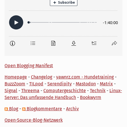
Open Blogging Manifest
Homepage
-
Changelog
-
yawnrz.com - Hundetraining
-
BuzzZoom
-
TILpod
-
Serendipity
-
Mastodon
-
Matrix
-
Signal
-
Threema
-
Computergeschichte
-
Technik
-
Linux-
Server: Das umfassende Handbuch
-
Bookwyrm
Blog
-
Blogkommentare
-
Archiv
Open-Source-Blog-Netzwerk