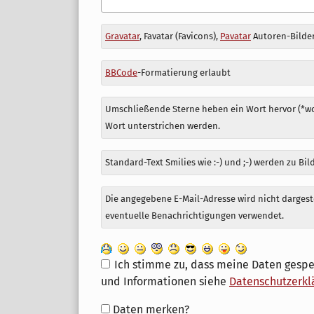
Antwort
Gravatar
, Favatar (Favicons),
Pavatar
Autoren-Bilder
zu
BBCode
-Formatierung erlaubt
Umschließende Sterne heben ein Wort hervor (*wor
Wort unterstrichen werden.
Standard-Text Smilies wie :-) und ;-) werden zu Bil
Die angegebene E-Mail-Adresse wird nicht dargeste
eventuelle Benachrichtigungen verwendet.
Ich stimme zu, dass meine Daten gespe
und Informationen siehe
Datenschutzerkl
Formular-
Daten merken?