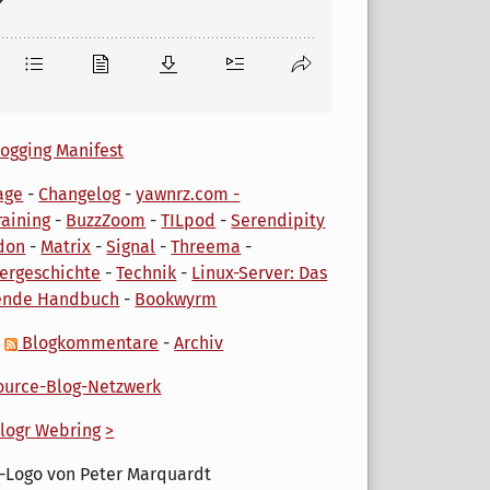
ogging Manifest
age
-
Changelog
-
yawnrz.com -
aining
-
BuzzZoom
-
TILpod
-
Serendipity
don
-
Matrix
-
Signal
-
Threema
-
ergeschichte
-
Technik
-
Linux-Server: Das
ende Handbuch
-
Bookwyrm
-
Blogkommentare
-
Archiv
urce-Blog-Netzwerk
logr Webring
>
-Logo von Peter Marquardt