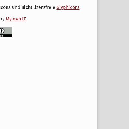
Icons sind
nicht
lizenzfreie
Glyphicons
.
 by
My own IT.