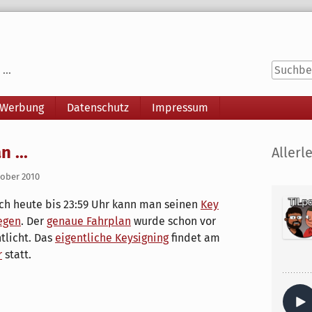
...
 Werbung
Datenschutz
Impressum
Seitenle
 ...
Allerle
tober 2010
och heute bis 23:59 Uhr kann man seinen
Key
egen
. Der
genaue Fahrplan
wurde schon vor
tlicht. Das
eigentliche Keysigning
findet am
r
statt.