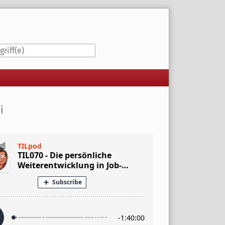
iste
i