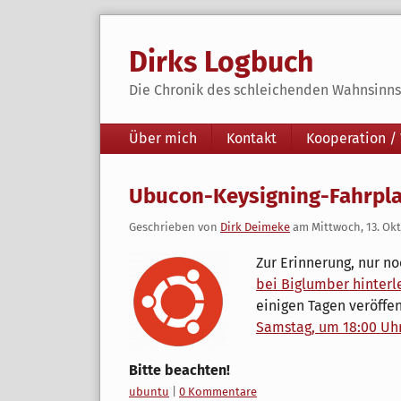
Skip
to
Dirks Logbuch
content
Die Chronik des schleichenden Wahnsinns 
Navigation
Über mich
Kontakt
Kooperation /
Ubucon-Keysigning-Fahrplan
Geschrieben von
Dirk Deimeke
am
Mittwoch, 13. Ok
Zur Erinnerung, nur n
bei Biglumber hinterl
einigen Tagen veröffen
Samstag, um 18:00 Uh
Bitte beachten!
Kategorien:
ubuntu
|
0 Kommentare