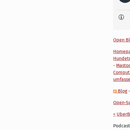
Open Bl
Homep
Hundetr
-
Masto
Comput
umfass
Blog
Open-So
<
UberB
Podcast