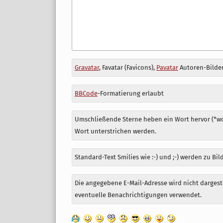
Antwort
Gravatar
, Favatar (Favicons),
Pavatar
Autoren-Bilder
zu
BBCode
-Formatierung erlaubt
Umschließende Sterne heben ein Wort hervor (*wor
Wort unterstrichen werden.
Standard-Text Smilies wie :-) und ;-) werden zu Bil
Die angegebene E-Mail-Adresse wird nicht dargeste
eventuelle Benachrichtigungen verwendet.