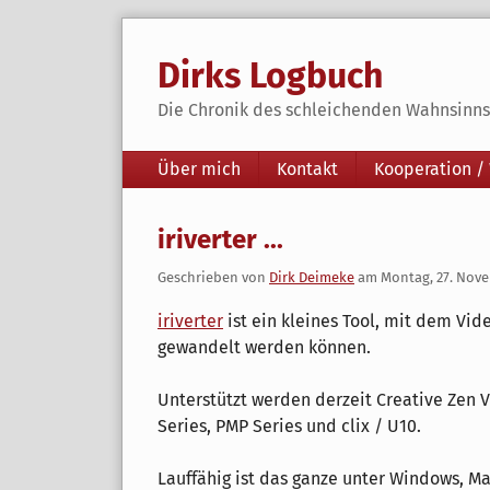
Skip
to
Dirks Logbuch
content
Die Chronik des schleichenden Wahnsinns 
Navigation
Über mich
Kontakt
Kooperation /
iriverter ...
Geschrieben von
Dirk Deimeke
am
Montag, 27. Nov
iriverter
ist ein kleines Tool, mit dem Vid
gewandelt werden können.
Unterstützt werden derzeit Creative Zen V
Series, PMP Series und clix / U10.
Lauffähig ist das ganze unter Windows, Ma