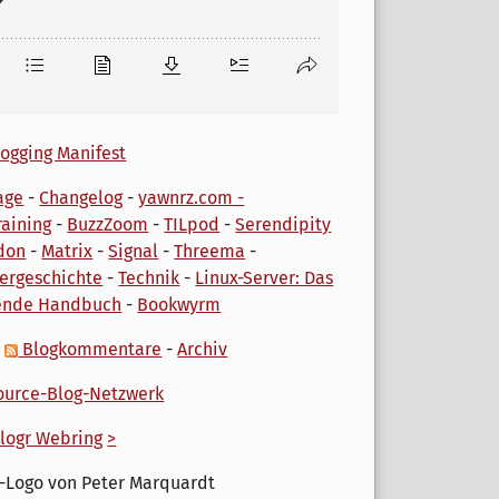
ogging Manifest
age
-
Changelog
-
yawnrz.com -
aining
-
BuzzZoom
-
TILpod
-
Serendipity
don
-
Matrix
-
Signal
-
Threema
-
ergeschichte
-
Technik
-
Linux-Server: Das
ende Handbuch
-
Bookwyrm
-
Blogkommentare
-
Archiv
urce-Blog-Netzwerk
logr Webring
>
-Logo von Peter Marquardt