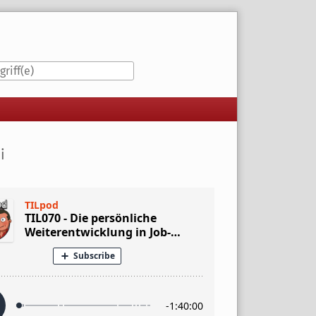
iste
i