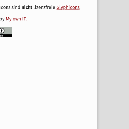
Icons sind
nicht
lizenzfreie
Glyphicons
.
 by
My own IT.