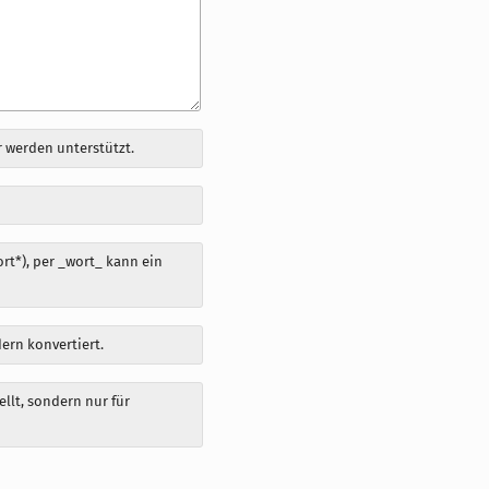
 werden unterstützt.
t*), per _wort_ kann ein
dern konvertiert.
llt, sondern nur für