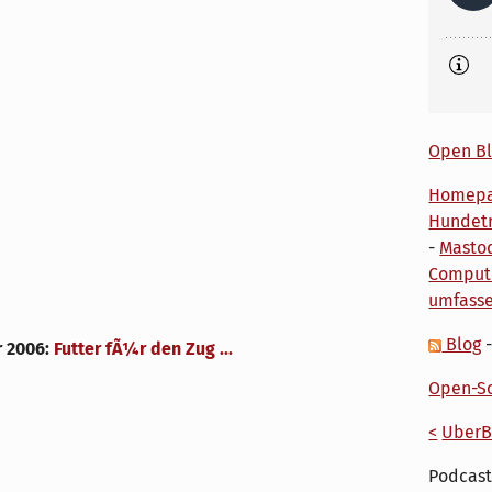
Open Bl
Homep
Hundetr
-
Masto
Comput
umfass
Blog
r 2006
:
Futter fÃ¼r den Zug ...
Open-So
<
UberB
Podcast