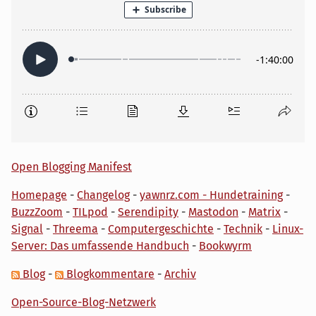
Open Blogging Manifest
Homepage
-
Changelog
-
yawnrz.com - Hundetraining
-
BuzzZoom
-
TILpod
-
Serendipity
-
Mastodon
-
Matrix
-
Signal
-
Threema
-
Computergeschichte
-
Technik
-
Linux-
Server: Das umfassende Handbuch
-
Bookwyrm
Blog
-
Blogkommentare
-
Archiv
Open-Source-Blog-Netzwerk