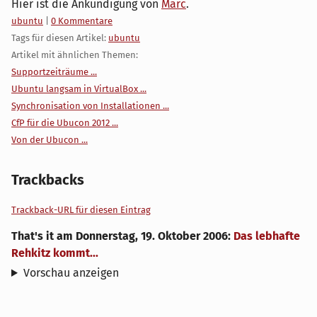
Hier ist die Ankündigung von
Marc
.
Kategorien:
ubuntu
|
0 Kommentare
Tags für diesen Artikel:
ubuntu
Artikel mit ähnlichen Themen:
Supportzeiträume ...
Ubuntu langsam in VirtualBox ...
Synchronisation von Installationen ...
CfP für die Ubucon 2012 ...
Von der Ubucon ...
Trackbacks
Trackback-URL für diesen Eintrag
That's it
am
Donnerstag, 19. Oktober 2006
:
Das lebhafte
Rehkitz kommt...
Vorschau anzeigen