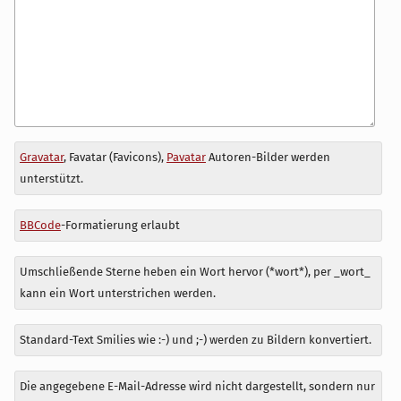
Antwort
Gravatar
, Favatar (Favicons),
Pavatar
Autoren-Bilder werden
zu
unterstützt.
BBCode
-Formatierung erlaubt
Umschließende Sterne heben ein Wort hervor (*wort*), per _wort_
kann ein Wort unterstrichen werden.
Standard-Text Smilies wie :-) und ;-) werden zu Bildern konvertiert.
Die angegebene E-Mail-Adresse wird nicht dargestellt, sondern nur