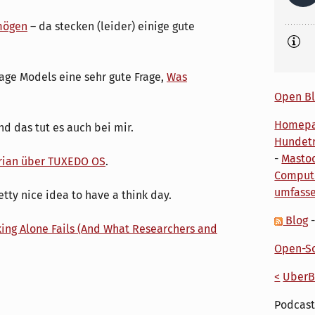
 mögen
– da stecken (leider) einige gute
uage Models eine sehr gute Frage,
Was
Open Bl
Homep
nd das tut es auch bei mir.
Hundetr
-
Masto
rian über TUXEDO OS
.
Comput
umfass
retty nice idea to have a think day.
Blog
ing Alone Fails (And What Researchers and
Open-So
<
UberB
Podcast