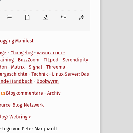
ogging Manifest
age
-
Changelog
-
yawnrz.com -
aining
-
BuzzZoom
-
TILpod
-
Serendipity
don
-
Matrix
-
Signal
-
Threema
-
ergeschichte
-
Technik
-
Linux-Server: Das
ende Handbuch
-
Bookwyrm
-
Blogkommentare
-
Archiv
urce-Blog-Netzwerk
logr Webring
>
-Logo von Peter Marquardt