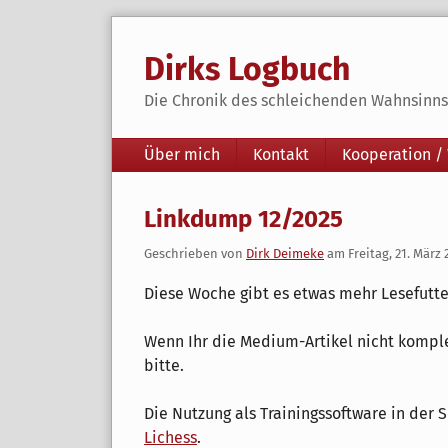
Skip
to
Dirks Logbuch
content
Die Chronik des schleichenden Wahnsinns 
Navigation
Über mich
Kontakt
Kooperation /
Linkdump 12/2025
Geschrieben von
Dirk Deimeke
am
Freitag, 21. März 
Diese Woche gibt es etwas mehr Lesefutter
Wenn Ihr die Medium-Artikel nicht kompl
bitte.
Die Nutzung als Trainingssoftware in der
Lichess
.