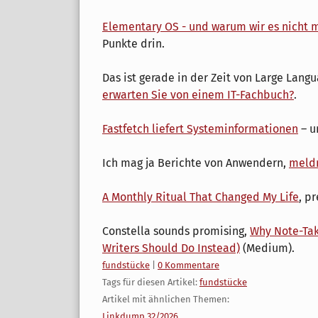
Elementary OS - und warum wir es nicht
Punkte drin.
Das ist gerade in der Zeit von Large Lang
erwarten Sie von einem IT-Fachbuch?
.
Fastfetch liefert Systeminformationen
– u
Ich mag ja Berichte von Anwendern,
meld
A Monthly Ritual That Changed My Life
, p
Constella sounds promising,
Why Note-Tak
Writers Should Do Instead)
(Medium).
Kategorien:
fundstücke
|
0 Kommentare
Tags für diesen Artikel:
fundstücke
Artikel mit ähnlichen Themen:
Linkdump 32/2026