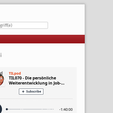
iste
i