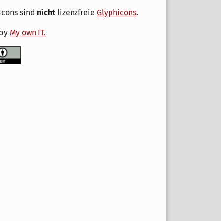
Icons sind
nicht
lizenzfreie
Glyphicons
.
 by
My own IT.