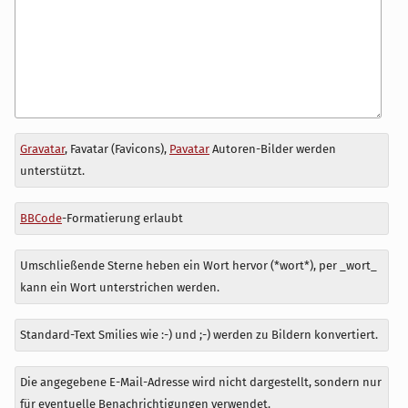
Antwort
Gravatar
, Favatar (Favicons),
Pavatar
Autoren-Bilder werden
zu
unterstützt.
BBCode
-Formatierung erlaubt
Umschließende Sterne heben ein Wort hervor (*wort*), per _wort_
kann ein Wort unterstrichen werden.
Standard-Text Smilies wie :-) und ;-) werden zu Bildern konvertiert.
Die angegebene E-Mail-Adresse wird nicht dargestellt, sondern nur
für eventuelle Benachrichtigungen verwendet.