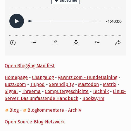
Open Blogging Manifest
Homepage
-
Changelog
-
yawnrz.com - Hundetraining
-
BuzzZoom
-
TILpod
-
Serendipity
-
Mastodon
-
Matrix
-
Signal
-
Threema
-
Computergeschichte
-
Technik
-
Linux-
Server: Das umfassende Handbuch
-
Bookwyrm
Blog
-
Blogkommentare
-
Archiv
Open-Source-Blog-Netzwerk