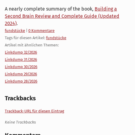
A nearly complete summary of the book,
Building a
Second Brain Review and Complete Guide (Updated
2024)
.
Kategorien:
fundstücke
|
0 Kommentare
Tags für diesen Artikel:
fundstücke
Artikel mit ähnlichen Themen:
Linkdump 32/2026
Linkdump 31/2026
Linkdump 30/2026
Linkdump 29/2026
Linkdump 28/2026
Trackbacks
Trackback-URL für diesen Eintrag
Keine Trackbacks