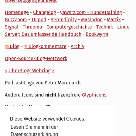
Open Blogging Manifest
Homepage
-
Changelog
-
yawnrz.com - Hundetraining
-
BuzzZoom
-
TILpod
-
Serendipity
-
Mastodon
-
Matrix
-
Signal
-
Threema
-
Computergeschichte
-
Technik
-
Linux-
Server: Das umfassende Handbuch
-
Bookwyrm
Blog
-
Blogkommentare
-
Archiv
Open-Source-Blog-Netzwerk
<
UberBlogr Webring
>
Podcast-Logo von Peter Marquardt
Andere Icons sind
nicht
lizenzfreie
Glyphicons
.
Hosted by
My own IT.
Diese Website verwendet Cookies.
Lesen Sie mehr in der
Datenschutzerklärung