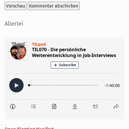
Seitenleiste
Allerlei