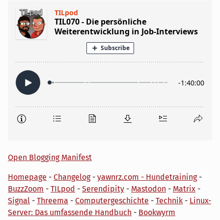
Open Blogging Manifest
Homepage
-
Changelog
-
yawnrz.com - Hundetraining
-
BuzzZoom
-
TILpod
-
Serendipity
-
Mastodon
-
Matrix
-
Signal
-
Threema
-
Computergeschichte
-
Technik
-
Linux-
Server: Das umfassende Handbuch
-
Bookwyrm