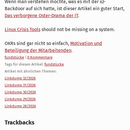
Wenn man verstehen möchte, was es mit der xz-
Backdoor auf sich hatte, ist dieser Artikel ein guter Start,
Das verborgene Oster-Drama der IT
.
Linux Crisis Tools
should not be missing on a system.
OKRs sind gar nicht so einfach,
Motivation und
Beteiligung der Mitarbeitenden
.
Kategorien:
fundstücke
|
0 Kommentare
Tags für diesen Artikel:
fundstücke
Artikel mit ähnlichen Themen:
Linkdump 32/2026
Linkdump 31/2026
Linkdump 30/2026
Linkdump 29/2026
Linkdump 28/2026
Trackbacks