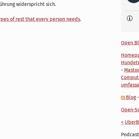
Führung widerspricht sich.
ypes of rest that every person needs
.
Open Bl
Homep
Hundetr
-
Masto
Comput
umfass
Blog
Open-So
<
UberB
Podcast