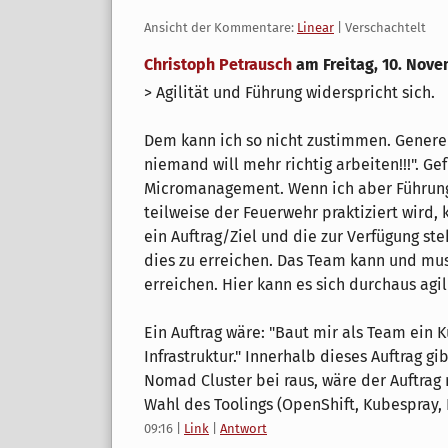
Ansicht der Kommentare:
Linear
| Verschachtelt
Christoph Petrausch
am
Freitag, 10. Nov
> Agilität und Führung widerspricht sich.
Dem kann ich so nicht zustimmen. Generell
niemand will mehr richtig arbeiten!!!". G
Micromanagement. Wenn ich aber Führung 
teilweise der Feuerwehr praktiziert wird
ein Auftrag/Ziel und die zur Verfügung s
dies zu erreichen. Das Team kann und mus
erreichen. Hier kann es sich durchaus agil
Ein Auftrag wäre: "Baut mir als Team ein 
Infrastruktur." Innerhalb dieses Auftrag gi
Nomad Cluster bei raus, wäre der Auftrag n
Wahl des Toolings (OpenShift, Kubespray,
09:16
|
Link
|
Antwort