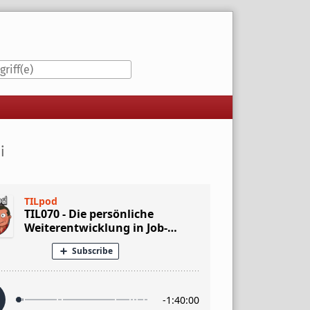
iste
i