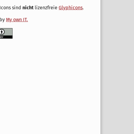
Icons sind
nicht
lizenzfreie
Glyphicons
.
 by
My own IT.