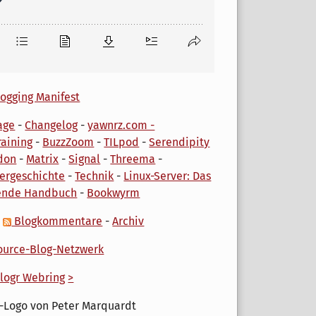
ogging Manifest
age
-
Changelog
-
yawnrz.com -
aining
-
BuzzZoom
-
TILpod
-
Serendipity
don
-
Matrix
-
Signal
-
Threema
-
ergeschichte
-
Technik
-
Linux-Server: Das
ende Handbuch
-
Bookwyrm
-
Blogkommentare
-
Archiv
urce-Blog-Netzwerk
logr Webring
>
-Logo von Peter Marquardt