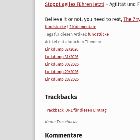
Stoppt agiles Führen jetzt!
– Agilität und 
Believe it or not, you need to rest,
The 7 t
Kategorien:
fundstücke
|
2 Kommentare
Tags für diesen Artikel:
fundstücke
Artikel mit ähnlichen Themen:
Linkdump 32/2026
Linkdump 31/2026
Linkdump 30/2026
Linkdump 29/2026
Linkdump 28/2026
Trackbacks
Trackback-URL für diesen Eintrag
Keine Trackbacks
Kommentare