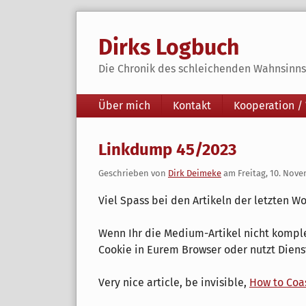
Skip
to
Dirks Logbuch
content
Die Chronik des schleichenden Wahnsinns 
Navigation
Über mich
Kontakt
Kooperation /
Linkdump 45/2023
Geschrieben von
Dirk Deimeke
am
Freitag, 10. Nov
Viel Spass bei den Artikeln der letzten W
Wenn Ihr die Medium-Artikel nicht kompl
Cookie in Eurem Browser oder nutzt Dien
Very nice article, be invisible,
How to Coa