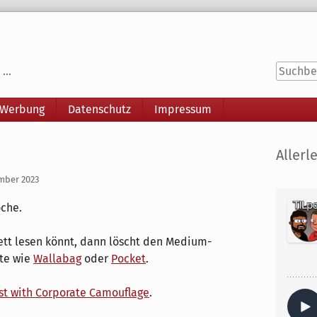
...
 Werbung
Datenschutz
Impressum
Seitenle
Allerle
ember 2023
oche.
ett lesen könnt, dann löscht den Medium-
ste wie
Wallabag
oder
Pocket
.
st with Corporate Camouflage
.