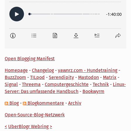
Open Blogging Manifest
Homepage
-
Changelog
-
yawnrz.com - Hundetraining
-
BuzzZoom
-
TILpod
-
Serendipity
-
Mastodon
-
Matrix
-
Signal
-
Threema
-
Computergeschichte
-
Technik
-
Linux-
Server: Das umfassende Handbuch
-
Bookwyrm
Blog
-
Blogkommentare
-
Archiv
Open-Source-Blog-Netzwerk
<
UberBlogr Webring
>