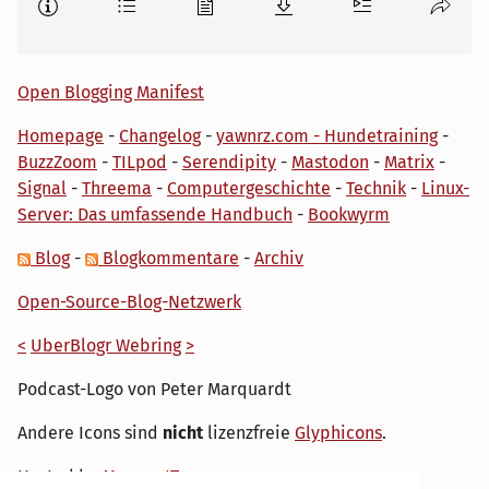
Open Blogging Manifest
Homepage
-
Changelog
-
yawnrz.com - Hundetraining
-
BuzzZoom
-
TILpod
-
Serendipity
-
Mastodon
-
Matrix
-
Signal
-
Threema
-
Computergeschichte
-
Technik
-
Linux-
Server: Das umfassende Handbuch
-
Bookwyrm
Blog
-
Blogkommentare
-
Archiv
Open-Source-Blog-Netzwerk
<
UberBlogr Webring
>
Podcast-Logo von Peter Marquardt
Andere Icons sind
nicht
lizenzfreie
Glyphicons
.
Hosted by
My own IT.