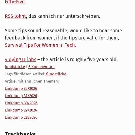
Fifty-Five
.
RSS lohnt
, das kann ich nur unterschreiben.
Some tips sound reasonable, would like to hear some
feedback from women, if the tips are valid for them,
Survival Tips For Women In Tech
.
4 dying IT jobs
– the article is roughly five years old.
Kategorien:
fundstücke
|
6 Kommentare
Tags für diesen Artikel:
fundstücke
Artikel mit ähnlichen Themen:
Linkdump 32/2026
Linkdump 31/2026
Linkdump 30/2026
Linkdump 29/2026
Linkdump 28/2026
Trackbacks