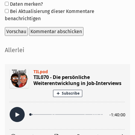
Formular-
Daten merken?
Optionen
Bei Aktualisierung dieser Kommentare
benachrichtigen
Seitenleiste
Allerlei