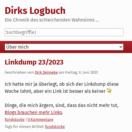
Skip
Dirks Logbuch
to
content
Die Chronik des schleichenden Wahnsinns ...
Navigation
Linkdump 23/2023
Geschrieben von
Dirk Deimeke
am
Freitag, 9. Juni 2023
Ich hatte mir ja überlegt, ob sich der Linkdump diese
Woche lohnt, aber ein Link ist besser als keiner
Dinge, die mich ärgern, sind, dass das nicht mehr tut,
Blogs brauchen mehr Links
.
Kategorien:
fundstücke
|
0 Kommentare
Tags für diesen Artikel:
fundstücke