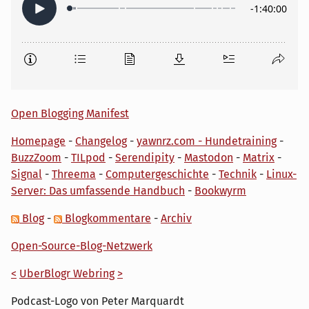
Open Blogging Manifest
Homepage
-
Changelog
-
yawnrz.com - Hundetraining
-
BuzzZoom
-
TILpod
-
Serendipity
-
Mastodon
-
Matrix
-
Signal
-
Threema
-
Computergeschichte
-
Technik
-
Linux-
Server: Das umfassende Handbuch
-
Bookwyrm
Blog
-
Blogkommentare
-
Archiv
Open-Source-Blog-Netzwerk
<
UberBlogr Webring
>
Podcast-Logo von Peter Marquardt