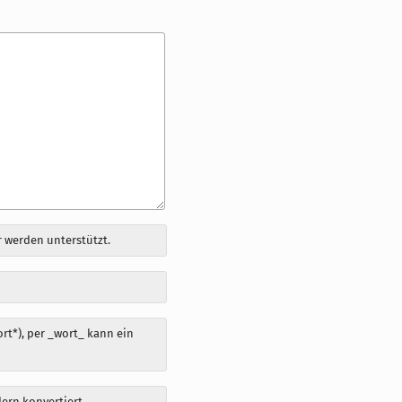
 werden unterstützt.
t*), per _wort_ kann ein
dern konvertiert.