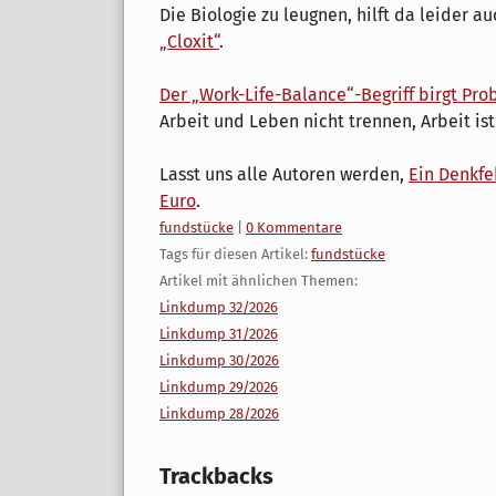
Die Biologie zu leugnen, hilft da leider au
„Cloxit“
.
Der „Work-Life-Balance“-Begriff birgt Pr
Arbeit und Leben nicht trennen, Arbeit is
Lasst uns alle Autoren werden,
Ein Denkfe
Euro
.
Kategorien:
fundstücke
|
0 Kommentare
Tags für diesen Artikel:
fundstücke
Artikel mit ähnlichen Themen:
Linkdump 32/2026
Linkdump 31/2026
Linkdump 30/2026
Linkdump 29/2026
Linkdump 28/2026
Trackbacks