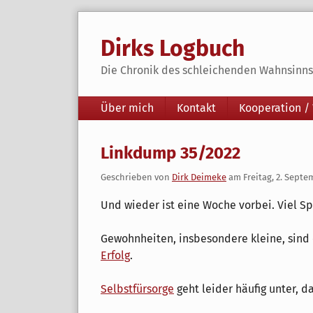
Skip
to
Dirks Logbuch
content
Die Chronik des schleichenden Wahnsinns 
Navigation
Über mich
Kontakt
Kooperation /
Linkdump 35/2022
Geschrieben von
Dirk Deimeke
am
Freitag, 2. Septe
Und wieder ist eine Woche vorbei. Viel S
Gewohnheiten, insbesondere kleine, sind
Erfolg
.
Selbstfürsorge
geht leider häufig unter, da