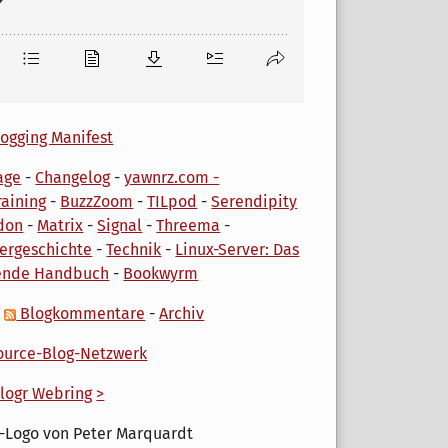
ogging Manifest
age
-
Changelog
-
yawnrz.com -
aining
-
BuzzZoom
-
TILpod
-
Serendipity
don
-
Matrix
-
Signal
-
Threema
-
ergeschichte
-
Technik
-
Linux-Server: Das
ende Handbuch
-
Bookwyrm
-
Blogkommentare
-
Archiv
urce-Blog-Netzwerk
logr Webring
>
-Logo von Peter Marquardt