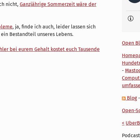
ch nicht,
Ganzjährige Sommerzeit wäre der
obleme
, ja, finde ich auch, leider lassen sich
t ein Bestandteil unseres Lebens.
Open Bl
hler bei eurem Gehalt kostet euch Tausende
Homep
Hundetr
-
Masto
Comput
umfass
Blog
Open-So
<
UberB
Podcast