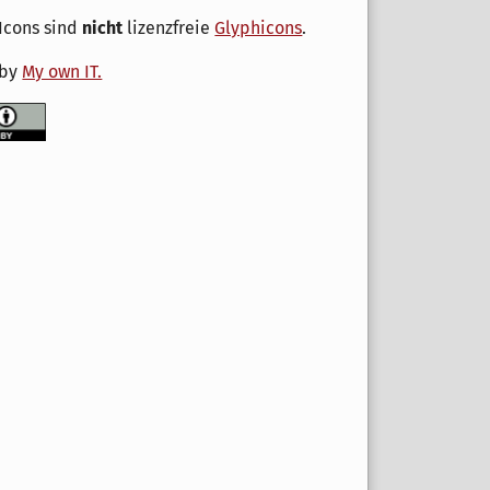
Icons sind
nicht
lizenzfreie
Glyphicons
.
 by
My own IT.