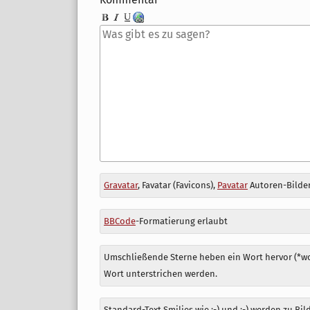
Antwort
Gravatar
, Favatar (Favicons),
Pavatar
Autoren-Bilder
zu
BBCode
-Formatierung erlaubt
Umschließende Sterne heben ein Wort hervor (*wor
Wort unterstrichen werden.
Standard-Text Smilies wie :-) und ;-) werden zu Bil