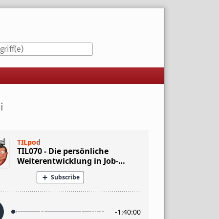
iste
i