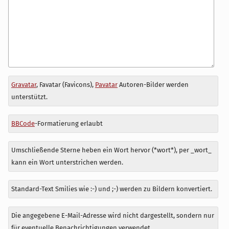
Antwort
Gravatar
, Favatar (Favicons),
Pavatar
Autoren-Bilder werden
zu
unterstützt.
BBCode
-Formatierung erlaubt
Umschließende Sterne heben ein Wort hervor (*wort*), per _wort_
kann ein Wort unterstrichen werden.
Standard-Text Smilies wie :-) und ;-) werden zu Bildern konvertiert.
Die angegebene E-Mail-Adresse wird nicht dargestellt, sondern nur
für eventuelle Benachrichtigungen verwendet.