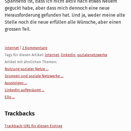
Spannend ist, dass ich nicht aktiv nach etwas Neuem
geguckt habe, aber dass mich dennoch eine neue
Herausforderung gefunden hat. Und ja, weder meine alte
Stelle noch die neue erfüllen alle Wünsche, aber einen
grossen Teil.
Kategorien:
internet
|
2 Kommentare
Tags für diesen Artikel:
internet
,
linkedin
,
sozialenetzwerke
Artikel mit ähnlichen Themen:
Nutzung sozialer Netze ...
Gruppen und soziale Netzwerke ...
Aussteigen ...
LinkedIn aufgeräumt ...
Ello ...
Trackbacks
Trackback-URL für diesen Eintrag