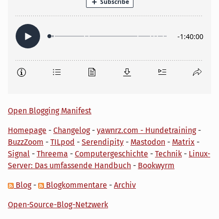
Open Blogging Manifest
Homepage
-
Changelog
-
yawnrz.com - Hundetraining
-
BuzzZoom
-
TILpod
-
Serendipity
-
Mastodon
-
Matrix
-
Signal
-
Threema
-
Computergeschichte
-
Technik
-
Linux-
Server: Das umfassende Handbuch
-
Bookwyrm
Blog
-
Blogkommentare
-
Archiv
Open-Source-Blog-Netzwerk