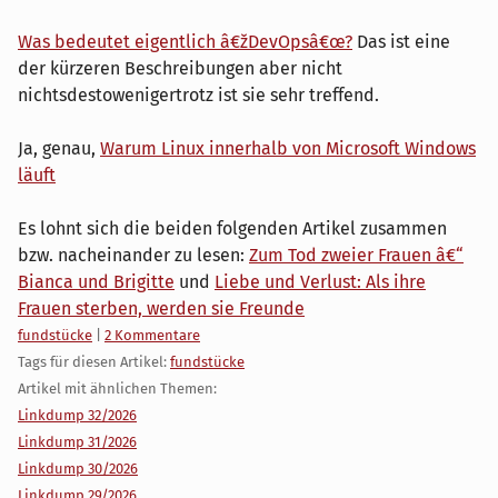
Was bedeutet eigentlich â€žDevOpsâ€œ?
Das ist eine
der kürzeren Beschreibungen aber nicht
nichtsdestowenigertrotz ist sie sehr treffend.
Ja, genau,
Warum Linux innerhalb von Microsoft Windows
läuft
Es lohnt sich die beiden folgenden Artikel zusammen
bzw. nacheinander zu lesen:
Zum Tod zweier Frauen â€“
Bianca und Brigitte
und
Liebe und Verlust: Als ihre
Frauen sterben, werden sie Freunde
Kategorien:
fundstücke
|
2 Kommentare
Tags für diesen Artikel:
fundstücke
Artikel mit ähnlichen Themen:
Linkdump 32/2026
Linkdump 31/2026
Linkdump 30/2026
Linkdump 29/2026