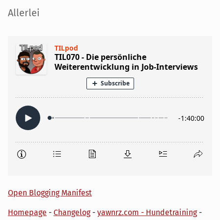
Seitenleiste
Allerlei
Open Blogging Manifest
Homepage
-
Changelog
-
yawnrz.com - Hundetraining
-