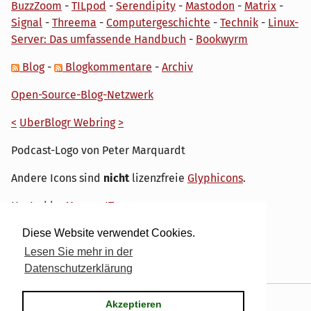
BuzzZoom
-
TILpod
-
Serendipity
-
Mastodon
-
Matrix
-
Signal
-
Threema
-
Computergeschichte
-
Technik
-
Linux-
Server: Das umfassende Handbuch
-
Bookwyrm
Blog
-
Blogkommentare
-
Archiv
Open-Source-Blog-Netzwerk
<
UberBlogr Webring
>
Podcast-Logo von Peter Marquardt
Andere Icons sind
nicht
lizenzfreie
Glyphicons
.
Hosted by
My own IT.
Diese Website verwendet Cookies.
Lesen Sie mehr in der
Datenschutzerklärung
Powered by
Serendipity
& the
dirk
theme.
Akzeptieren