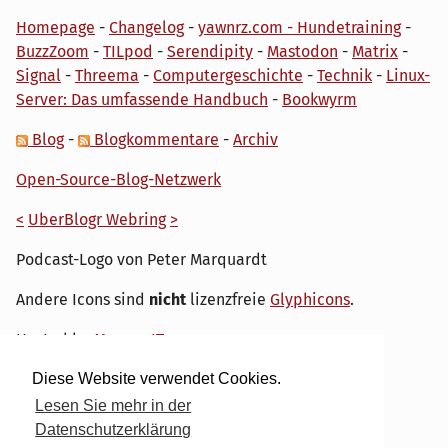
Homepage
-
Changelog
-
yawnrz.com - Hundetraining
-
BuzzZoom
-
TILpod
-
Serendipity
-
Mastodon
-
Matrix
-
Signal
-
Threema
-
Computergeschichte
-
Technik
-
Linux-
Server: Das umfassende Handbuch
-
Bookwyrm
Blog
-
Blogkommentare
-
Archiv
Open-Source-Blog-Netzwerk
<
UberBlogr Webring
>
Podcast-Logo von Peter Marquardt
Andere Icons sind
nicht
lizenzfreie
Glyphicons
.
Hosted by
My own IT.
Diese Website verwendet Cookies.
Lesen Sie mehr in der
Datenschutzerklärung