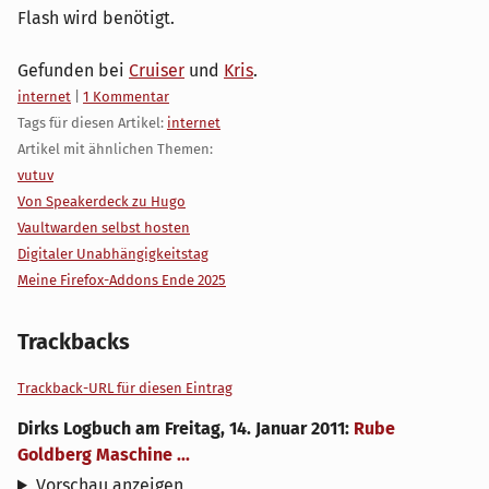
Flash wird benötigt.
Gefunden bei
Cruiser
und
Kris
.
Kategorien:
internet
|
1 Kommentar
Tags für diesen Artikel:
internet
Artikel mit ähnlichen Themen:
vutuv
Von Speakerdeck zu Hugo
Vaultwarden selbst hosten
Digitaler Unabhängigkeitstag
Meine Firefox-Addons Ende 2025
Trackbacks
Trackback-URL für diesen Eintrag
Dirks Logbuch
am
Freitag, 14. Januar 2011
:
Rube
Goldberg Maschine ...
Vorschau anzeigen