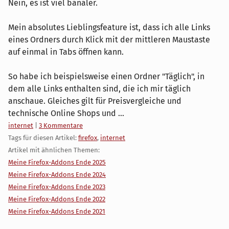
Nein, es ist viel banaler.
Mein absolutes Lieblingsfeature ist, dass ich alle Links
eines Ordners durch Klick mit der mittleren Maustaste
auf einmal in Tabs öffnen kann.
So habe ich beispielsweise einen Ordner "Täglich", in
dem alle Links enthalten sind, die ich mir täglich
anschaue. Gleiches gilt für Preisvergleiche und
technische Online Shops und ...
Kategorien:
internet
|
3 Kommentare
Tags für diesen Artikel:
firefox
,
internet
Artikel mit ähnlichen Themen:
Meine Firefox-Addons Ende 2025
Meine Firefox-Addons Ende 2024
Meine Firefox-Addons Ende 2023
Meine Firefox-Addons Ende 2022
Meine Firefox-Addons Ende 2021