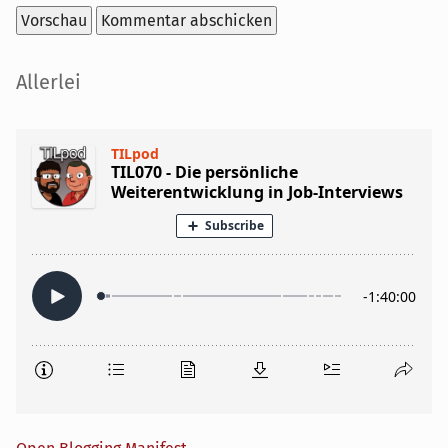
Seitenleiste
Allerlei