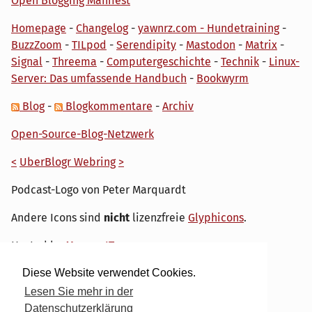
Open Blogging Manifest
Homepage
-
Changelog
-
yawnrz.com - Hundetraining
-
BuzzZoom
-
TILpod
-
Serendipity
-
Mastodon
-
Matrix
-
Signal
-
Threema
-
Computergeschichte
-
Technik
-
Linux-
Server: Das umfassende Handbuch
-
Bookwyrm
Blog
-
Blogkommentare
-
Archiv
Open-Source-Blog-Netzwerk
<
UberBlogr Webring
>
Podcast-Logo von Peter Marquardt
Andere Icons sind
nicht
lizenzfreie
Glyphicons
.
Hosted by
My own IT.
Diese Website verwendet Cookies.
Lesen Sie mehr in der
Datenschutzerklärung