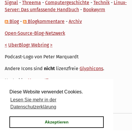
Signal
-
Threema
-
Computergeschichte
-
Technik
-
Linux-
Server: Das umfassende Handbuch
-
Bookwyrm
Blog
-
Blogkommentare
-
Archiv
Open-Source-Blog-Netzwerk
<
UberBlogr Webring
>
Podcast-Logo von Peter Marquardt
Andere Icons sind
nicht
lizenzfreie
Glyphicons
.
Hosted by
My own IT.
Diese Website verwendet Cookies.
Lesen Sie mehr in der
Datenschutzerklärung
Powered by
Serendipity
& the
dirk
theme.
Akzeptieren