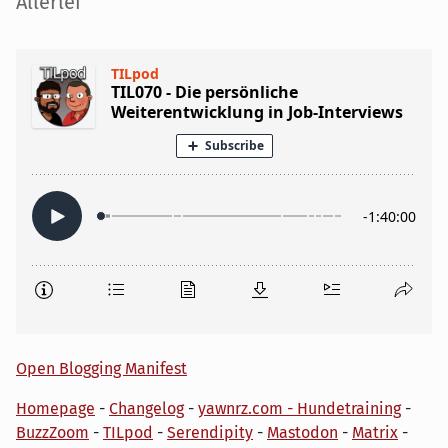
Seitenleiste
Allerlei
Open Blogging Manifest
Homepage
-
Changelog
-
yawnrz.com - Hundetraining
-
BuzzZoom
-
TILpod
-
Serendipity
-
Mastodon
-
Matrix
-