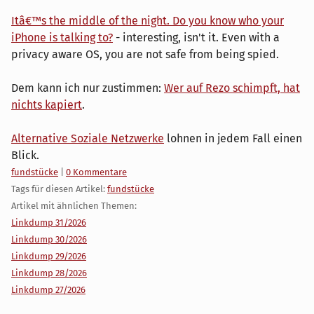
Itâ€™s the middle of the night. Do you know who your
iPhone is talking to?
- interesting, isn't it. Even with a
privacy aware OS, you are not safe from being spied.
Dem kann ich nur zustimmen:
Wer auf Rezo schimpft, hat
nichts kapiert
.
Alternative Soziale Netzwerke
lohnen in jedem Fall einen
Blick.
Kategorien:
fundstücke
|
0 Kommentare
Tags für diesen Artikel:
fundstücke
Artikel mit ähnlichen Themen:
Linkdump 31/2026
Linkdump 30/2026
Linkdump 29/2026
Linkdump 28/2026
Linkdump 27/2026