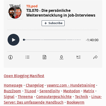
Open Blogging Manifest
Homepage
-
Changelog
-
yawnrz.com - Hundetraining
-
BuzzZoom
-
TILpod
-
Serendipity
-
Mastodon
-
Matrix
-
Signal
-
Threema
-
Computergeschichte
-
Technik
-
Linux-
Server: Das umfassende Handbuch
-
Bookwyrm