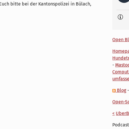
 Euch bitte bei der Kantonspolizei in Bülach,
Open Bl
Homep
Hundetr
-
Masto
Comput
umfass
Blog
Open-So
<
UberB
Podcast