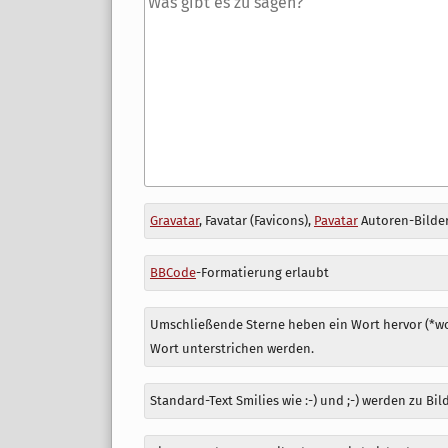
Antwort
Gravatar
, Favatar (Favicons),
Pavatar
Autoren-Bilder
zu
BBCode
-Formatierung erlaubt
Umschließende Sterne heben ein Wort hervor (*wor
Wort unterstrichen werden.
Standard-Text Smilies wie :-) und ;-) werden zu Bil