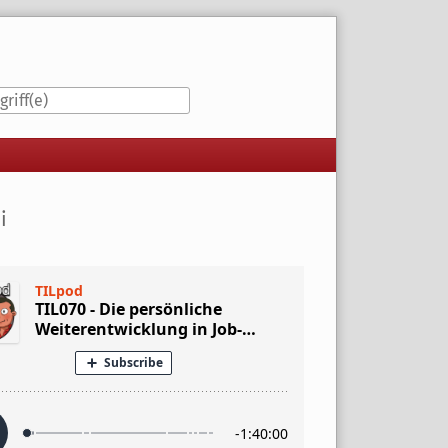
iste
i