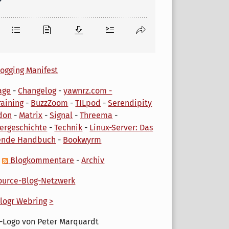
ogging Manifest
age
-
Changelog
-
yawnrz.com -
aining
-
BuzzZoom
-
TILpod
-
Serendipity
don
-
Matrix
-
Signal
-
Threema
-
ergeschichte
-
Technik
-
Linux-Server: Das
ende Handbuch
-
Bookwyrm
-
Blogkommentare
-
Archiv
urce-Blog-Netzwerk
logr Webring
>
-Logo von Peter Marquardt