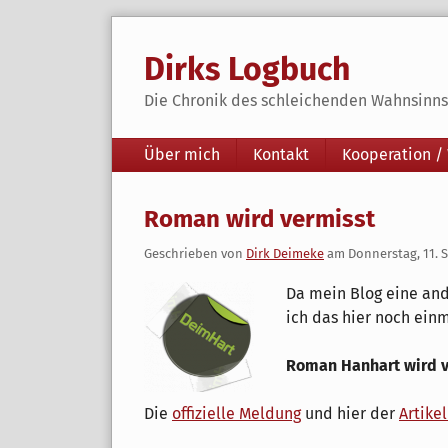
Skip
to
Dirks Logbuch
content
Die Chronik des schleichenden Wahnsinns 
Navigation
Über mich
Kontakt
Kooperation /
Roman wird vermisst
Geschrieben von
Dirk Deimeke
am
Donnerstag, 11. 
Da mein Blog eine and
ich das hier noch einm
Roman Hanhart wird v
Die
offizielle Meldung
und hier der
Artike