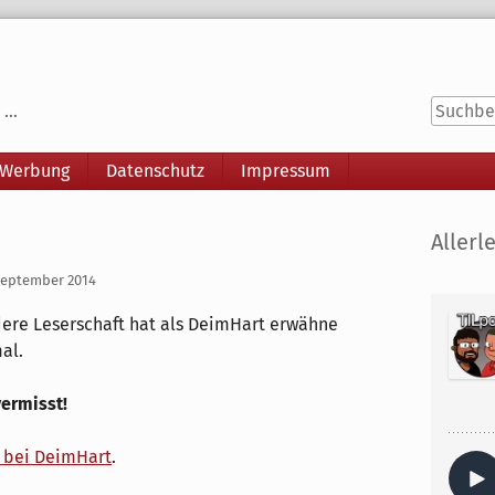
...
 Werbung
Datenschutz
Impressum
Seitenle
Allerle
September 2014
ere Leserschaft hat als DeimHart erwähne
al.
ermisst!
l bei DeimHart
.