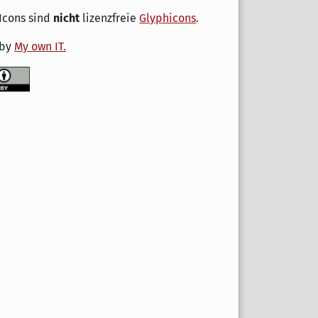
Icons sind
nicht
lizenzfreie
Glyphicons
.
 by
My own IT.