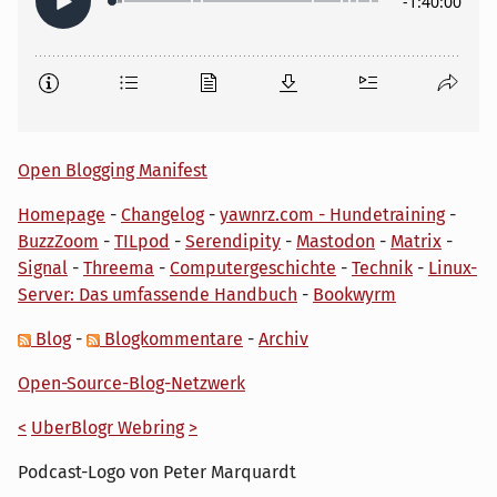
Open Blogging Manifest
Homepage
-
Changelog
-
yawnrz.com - Hundetraining
-
BuzzZoom
-
TILpod
-
Serendipity
-
Mastodon
-
Matrix
-
Signal
-
Threema
-
Computergeschichte
-
Technik
-
Linux-
Server: Das umfassende Handbuch
-
Bookwyrm
Blog
-
Blogkommentare
-
Archiv
Open-Source-Blog-Netzwerk
<
UberBlogr Webring
>
Podcast-Logo von Peter Marquardt