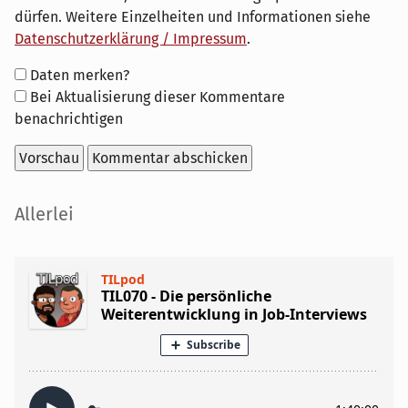
dürfen. Weitere Einzelheiten und Informationen siehe
Datenschutzerklärung / Impressum
.
Formular-
Daten merken?
Optionen
Bei Aktualisierung dieser Kommentare
benachrichtigen
Seitenleiste
Allerlei