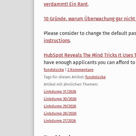
verdammt! Ein Rant
.
10 Gründe, warum Überwachung gar nicht 
Please consider to change the default pas
instructions
.
HubSpot Reveals The Mind Tricks It Uses To
have enough applicants you can afford to w
Kategorien:
fundstücke
|
2 Kommentare
Tags für diesen Artikel:
fundstücke
Artikel mit ähnlichen Themen:
Linkdump 31/2026
Linkdump 30/2026
Linkdump 29/2026
Linkdump 28/2026
Linkdump 27/2026