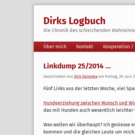
Skip
to
Dirks Logbuch
content
Die Chronik des schleichenden Wahnsinns 
Navigation
Über mich
Kontakt
Kooperation /
Linkdump 25/2014 ...
Geschrieben von
Dirk Deimeke
am
Freitag, 20. Juni 
Fünf Links aus der letzten Woche, viel Spa
Hundeerziehung zwischen Wunsch und Wir
das mit Hunden auch wesentlich leichter v
Was wollen wir überhaupt? Ich geniesse e
kommen und die gleichen Leute um mich