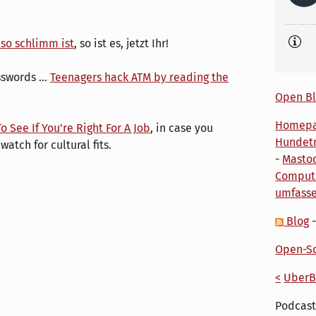
so schlimm ist
, so ist es, jetzt Ihr!
swords ...
Teenagers hack ATM by reading the
Open Bl
Homep
 See If You're Right For A Job
, in case you
Hundetr
atch for cultural fits.
-
Masto
Comput
umfass
Blog
Open-So
<
UberB
Podcast