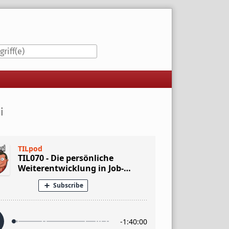
iste
i