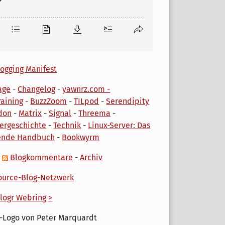
ogging Manifest
age
-
Changelog
-
yawnrz.com -
aining
-
BuzzZoom
-
TILpod
-
Serendipity
don
-
Matrix
-
Signal
-
Threema
-
ergeschichte
-
Technik
-
Linux-Server: Das
ende Handbuch
-
Bookwyrm
-
Blogkommentare
-
Archiv
urce-Blog-Netzwerk
logr Webring
>
-Logo von Peter Marquardt