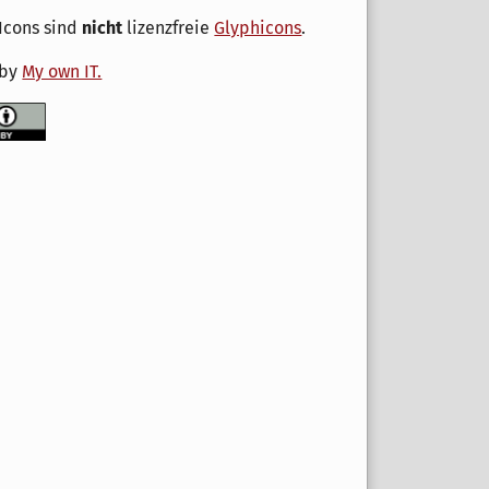
Icons sind
nicht
lizenzfreie
Glyphicons
.
 by
My own IT.