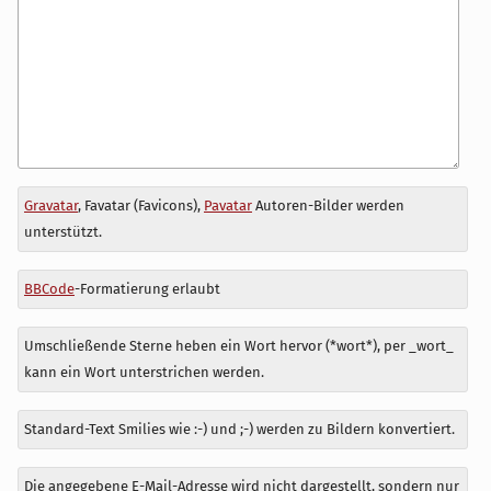
Antwort
Gravatar
, Favatar (Favicons),
Pavatar
Autoren-Bilder werden
zu
unterstützt.
BBCode
-Formatierung erlaubt
Umschließende Sterne heben ein Wort hervor (*wort*), per _wort_
kann ein Wort unterstrichen werden.
Standard-Text Smilies wie :-) und ;-) werden zu Bildern konvertiert.
Die angegebene E-Mail-Adresse wird nicht dargestellt, sondern nur