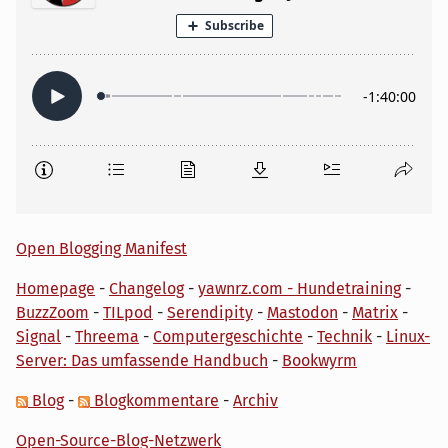
Open Blogging Manifest
Homepage
-
Changelog
-
yawnrz.com - Hundetraining
-
BuzzZoom
-
TILpod
-
Serendipity
-
Mastodon
-
Matrix
-
Signal
-
Threema
-
Computergeschichte
-
Technik
-
Linux-
Server: Das umfassende Handbuch
-
Bookwyrm
Blog
-
Blogkommentare
-
Archiv
Open-Source-Blog-Netzwerk