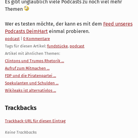
Es gibt unglaublich viele Podcasts zu noch viel mehr
Themen
Wer es testen möchte, der kann es mit dem
Feed unseres
Podcasts DeimHart
einmal probieren.
Kategorien:
podcast
|
0 Kommentare
Tags für diesen Artikel:
fundstücke
,
podcast
Artikel mit ähnlichen Themen:
Clintons und Trumps Rhetorik ...
Aufruf zum Mitmachen ...
FDP und die Piratenpartei ...
Spekulanten und Schulden ...
Wikileaks ist alternativlos ...
Trackbacks
Trackback-URL für diesen Eintrag
Keine Trackbacks