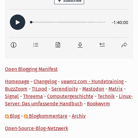
Open Blogging Manifest
Homepage
-
Changelog
-
yawnrz.com - Hundetraining
-
BuzzZoom
-
TILpod
-
Serendipity
-
Mastodon
-
Matrix
-
Signal
-
Threema
-
Computergeschichte
-
Technik
-
Linux-
Server: Das umfassende Handbuch
-
Bookwyrm
Blog
-
Blogkommentare
-
Archiv
Open-Source-Blog-Netzwerk