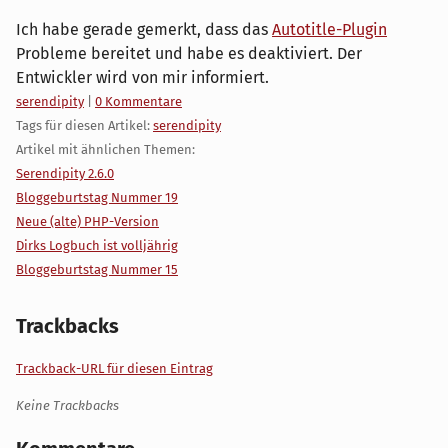
Ich habe gerade gemerkt, dass das
Autotitle-Plugin
Probleme bereitet und habe es deaktiviert. Der
Entwickler wird von mir informiert.
Kategorien:
serendipity
|
0 Kommentare
Tags für diesen Artikel:
serendipity
Artikel mit ähnlichen Themen:
Serendipity 2.6.0
Bloggeburtstag Nummer 19
Neue (alte) PHP-Version
Dirks Logbuch ist volljährig
Bloggeburtstag Nummer 15
Trackbacks
Trackback-URL für diesen Eintrag
Keine Trackbacks