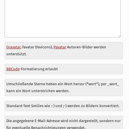
Antwort
Gravatar
, Favatar (Favicons),
Pavatar
Autoren-Bilder werden
zu
unterstützt.
BBCode
-Formatierung erlaubt
Umschließende Sterne heben ein Wort hervor (*wort*), per _wort_
kann ein Wort unterstrichen werden.
Standard-Text Smilies wie :-) und ;-) werden zu Bildern konvertiert.
Die angegebene E-Mail-Adresse wird nicht dargestellt, sondern nur
für eventuelle Benachrichtigungen verwendet.