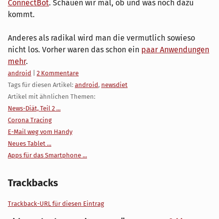
ConnectBot
. Schauen wir mal, ob und was noch dazu
kommt.
Anderes als radikal wird man die vermutlich sowieso
nicht los. Vorher waren das schon ein
paar Anwendungen
mehr
.
Kategorien:
android
|
2 Kommentare
Tags für diesen Artikel:
android
,
newsdiet
Artikel mit ähnlichen Themen:
News-Diät, Teil 2 ...
Corona Tracing
E-Mail weg vom Handy
Neues Tablet ...
Apps für das Smartphone ...
Trackbacks
Trackback-URL für diesen Eintrag