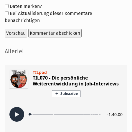
Formular-
Daten merken?
Optionen
Bei Aktualisierung dieser Kommentare
benachrichtigen
Seitenleiste
Allerlei