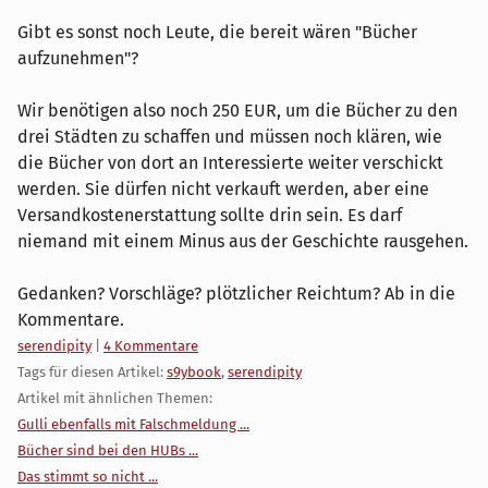
Gibt es sonst noch Leute, die bereit wären "Bücher
aufzunehmen"?
Wir benötigen also noch 250 EUR, um die Bücher zu den
drei Städten zu schaffen und müssen noch klären, wie
die Bücher von dort an Interessierte weiter verschickt
werden. Sie dürfen nicht verkauft werden, aber eine
Versandkostenerstattung sollte drin sein. Es darf
niemand mit einem Minus aus der Geschichte rausgehen.
Gedanken? Vorschläge? plötzlicher Reichtum? Ab in die
Kommentare.
Kategorien:
serendipity
|
4 Kommentare
Tags für diesen Artikel:
s9ybook
,
serendipity
Artikel mit ähnlichen Themen:
Gulli ebenfalls mit Falschmeldung ...
Bücher sind bei den HUBs ...
Das stimmt so nicht ...