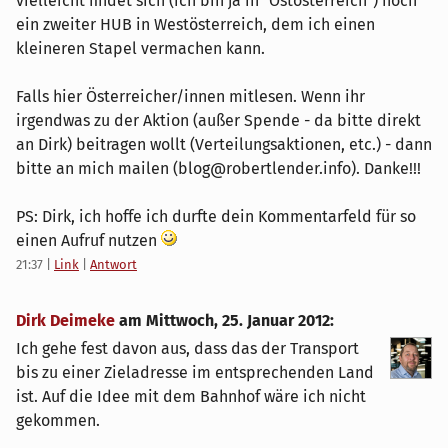
vielleicht findet sich (ich bin ja in "Ostösterreich") noch
ein zweiter HUB in Westösterreich, dem ich einen
kleineren Stapel vermachen kann.
Falls hier Österreicher/innen mitlesen. Wenn ihr
irgendwas zu der Aktion (außer Spende - da bitte direkt
an Dirk) beitragen wollt (Verteilungsaktionen, etc.) - dann
bitte an mich mailen (blog@robertlender.info). Danke!!!
PS: Dirk, ich hoffe ich durfte dein Kommentarfeld für so
einen Aufruf nutzen
21:37
|
Link
|
Antwort
Dirk Deimeke
am
Mittwoch, 25. Januar 2012
:
Ich gehe fest davon aus, dass das der Transport
bis zu einer Zieladresse im entsprechenden Land
ist. Auf die Idee mit dem Bahnhof wäre ich nicht
gekommen.