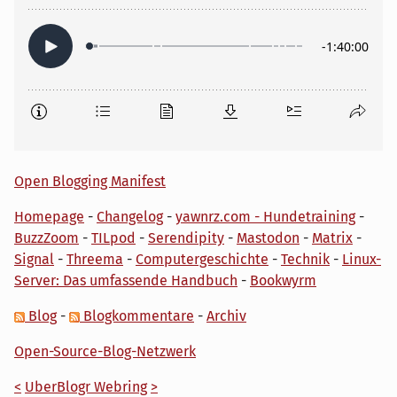
Open Blogging Manifest
Homepage
-
Changelog
-
yawnrz.com - Hundetraining
-
BuzzZoom
-
TILpod
-
Serendipity
-
Mastodon
-
Matrix
-
Signal
-
Threema
-
Computergeschichte
-
Technik
-
Linux-
Server: Das umfassende Handbuch
-
Bookwyrm
Blog
-
Blogkommentare
-
Archiv
Open-Source-Blog-Netzwerk
<
UberBlogr Webring
>