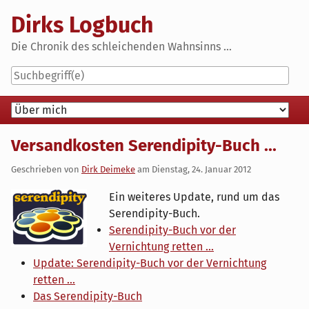
Skip
Dirks Logbuch
to
content
Die Chronik des schleichenden Wahnsinns ...
Navigation
Versandkosten Serendipity-Buch ...
Geschrieben von
Dirk Deimeke
am
Dienstag, 24. Januar 2012
Ein weiteres Update, rund um das
Serendipity-Buch.
Serendipity-Buch vor der
Vernichtung retten ...
Update: Serendipity-Buch vor der Vernichtung
retten ...
Das Serendipity-Buch