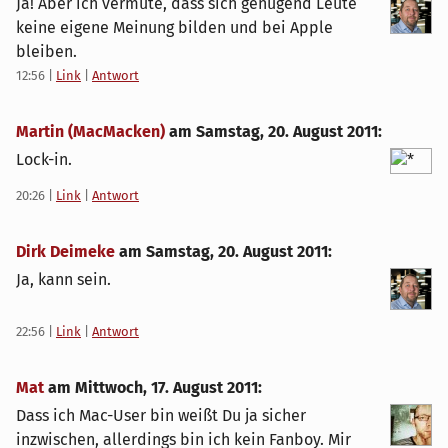
Ja! Aber ich vermute, dass sich genügend Leute
keine eigene Meinung bilden und bei Apple
bleiben.
12:56
|
Link
|
Antwort
Martin (MacMacken)
am
Samstag, 20. August 2011
:
Lock-in.
20:26
|
Link
|
Antwort
Dirk Deimeke
am
Samstag, 20. August 2011
:
Ja, kann sein.
22:56
|
Link
|
Antwort
Mat
am
Mittwoch, 17. August 2011
:
Dass ich Mac-User bin weißt Du ja sicher
inzwischen, allerdings bin ich kein Fanboy. Mir