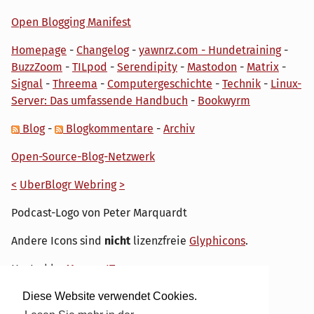
Open Blogging Manifest
Homepage
-
Changelog
-
yawnrz.com - Hundetraining
-
BuzzZoom
-
TILpod
-
Serendipity
-
Mastodon
-
Matrix
-
Signal
-
Threema
-
Computergeschichte
-
Technik
-
Linux-
Server: Das umfassende Handbuch
-
Bookwyrm
Blog
-
Blogkommentare
-
Archiv
Open-Source-Blog-Netzwerk
<
UberBlogr Webring
>
Podcast-Logo von Peter Marquardt
Andere Icons sind
nicht
lizenzfreie
Glyphicons
.
Hosted by
My own IT.
Diese Website verwendet Cookies.