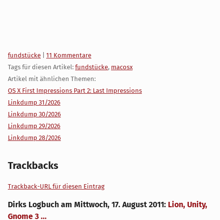
Kategorien:
fundstücke
|
11 Kommentare
Tags für diesen Artikel:
fundstücke
,
macosx
Artikel mit ähnlichen Themen:
OS X First Impressions Part 2: Last Impressions
Linkdump 31/2026
Linkdump 30/2026
Linkdump 29/2026
Linkdump 28/2026
Trackbacks
Trackback-URL für diesen Eintrag
Dirks Logbuch
am
Mittwoch, 17. August 2011
:
Lion, Unity,
Gnome 3 ...