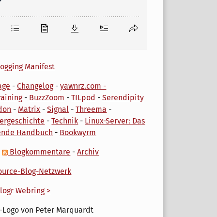
ogging Manifest
age
-
Changelog
-
yawnrz.com -
aining
-
BuzzZoom
-
TILpod
-
Serendipity
don
-
Matrix
-
Signal
-
Threema
-
ergeschichte
-
Technik
-
Linux-Server: Das
ende Handbuch
-
Bookwyrm
-
Blogkommentare
-
Archiv
urce-Blog-Netzwerk
logr Webring
>
-Logo von Peter Marquardt