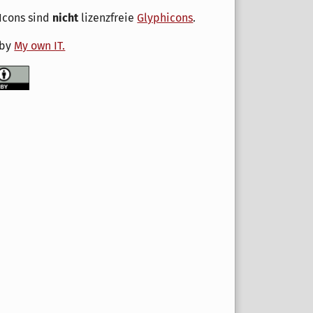
Icons sind
nicht
lizenzfreie
Glyphicons
.
 by
My own IT.