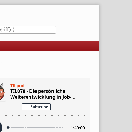
iste
i