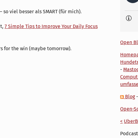
– so viel besser als SMART (für mich).
t,
7 Simple Tips to Improve Your Daily Focus
Open Bl
rs for the win (maybe tomorrow).
Homep
Hundetr
-
Masto
Comput
umfass
Blog
Open-So
<
UberB
Podcast