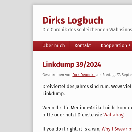
Skip
to
Dirks Logbuch
content
Die Chronik des schleichenden Wahnsinns 
Navigation
Über mich
Kontakt
Kooperation /
Linkdump 39/2024
Geschrieben von
Dirk Deimeke
am
Freitag, 27. Sep
Dreiviertel des Jahres sind rum. Wow! Vie
Linkdump.
Wenn Ihr die Medium-Artikel nicht kompl
bitte oder nutzt Dienste wie
Wallabag
.
If you do it right, it is a win,
Why I Swear b