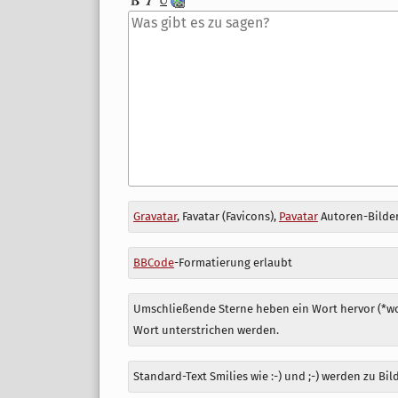
Antwort
Gravatar
, Favatar (Favicons),
Pavatar
Autoren-Bilder
zu
BBCode
-Formatierung erlaubt
Umschließende Sterne heben ein Wort hervor (*wor
Wort unterstrichen werden.
Standard-Text Smilies wie :-) und ;-) werden zu Bil