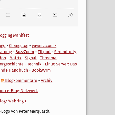
ogging Manifest
age
-
Changelog
-
yawnrz.com -
aining
-
BuzzZoom
-
TILpod
-
Serendipity
don
-
Matrix
-
Signal
-
Threema
-
ergeschichte
-
Technik
-
Linux-Server: Das
ende Handbuch
-
Bookwyrm
-
Blogkommentare
-
Archiv
urce-Blog-Netzwerk
logr Webring
>
-Logo von Peter Marquardt