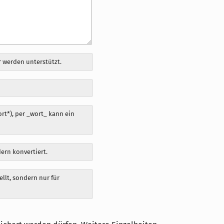
 werden unterstützt.
t*), per _wort_ kann ein
dern konvertiert.
llt, sondern nur für