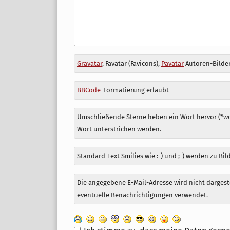
Antwort
Gravatar
, Favatar (Favicons),
Pavatar
Autoren-Bilder
zu
BBCode
-Formatierung erlaubt
Umschließende Sterne heben ein Wort hervor (*wor
Wort unterstrichen werden.
Standard-Text Smilies wie :-) und ;-) werden zu Bil
Die angegebene E-Mail-Adresse wird nicht dargeste
eventuelle Benachrichtigungen verwendet.