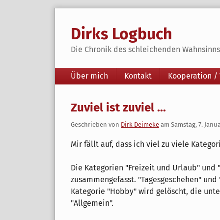
Skip
to
Dirks Logbuch
content
Die Chronik des schleichenden Wahnsinns 
Navigation
Über mich
Kontakt
Kooperation /
Zuviel ist zuviel ...
Geschrieben von
Dirk Deimeke
am
Samstag, 7. Janu
Mir fällt auf, dass ich viel zu viele Kateg
Die Kategorien "Freizeit und Urlaub" und
zusammengefasst. "Tagesgeschehen" und 
Kategorie "Hobby" wird gelöscht, die un
"Allgemein".