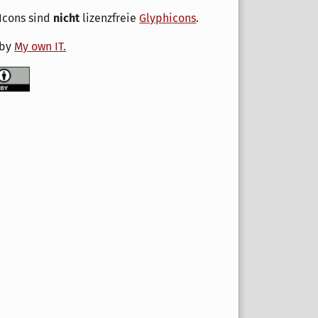
Icons sind
nicht
lizenzfreie
Glyphicons
.
 by
My own IT.