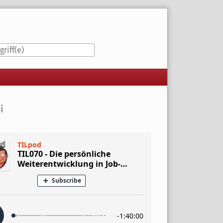
iste
i