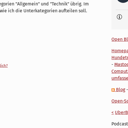
gorien "Allgemein" und "Technik" übrig. Im
 wie ich die Unterkategorien aufteilen soll.
Open Bl
Homep
Hundetr
-
Masto
lich?
Comput
umfass
Blog
Open-So
<
UberB
Podcast