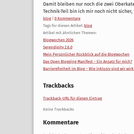
Damit bleiben nur noch die zwei Oberkate
Technik-Teil bin ich mir noch nicht sicher,
Kategorien:
blog
|
0 Kommentare
Tags für diesen Artikel:
blog
Artikel mit ähnlichen Themen:
Blogwochen 2026
Serendipity 2.6.0
Mein Persönlicher Rückblick auf die Blogwochen
Das Open Blogging Manifest – Ein Ansatz für mich?
Barrierefreiheit im Blog – Wie inklusiv sind wir wirk
Trackbacks
Trackback-URL für diesen Eintrag
Keine Trackbacks
Kommentare