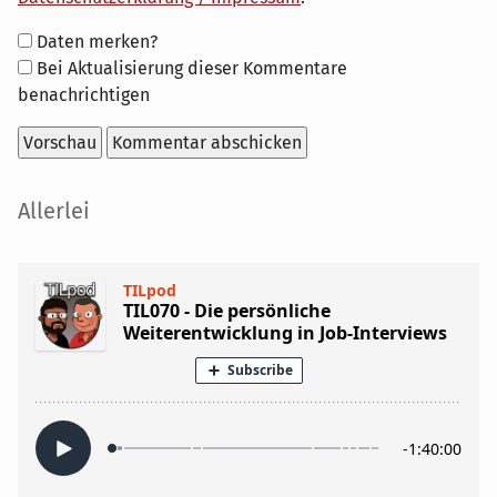
Formular-
Daten merken?
Optionen
Bei Aktualisierung dieser Kommentare
benachrichtigen
Seitenleiste
Allerlei