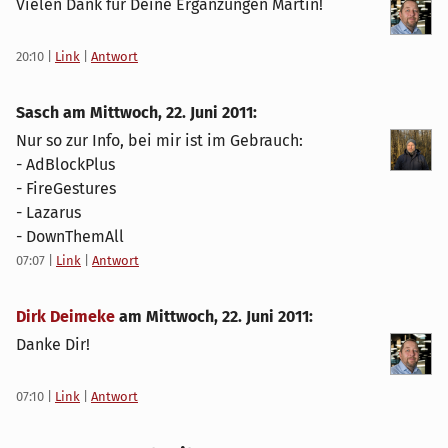
Vielen Dank für Deine Ergänzungen Martin!
20:10
|
Link
|
Antwort
Sasch am
Mittwoch, 22. Juni 2011
:
Nur so zur Info, bei mir ist im Gebrauch:
- AdBlockPlus
- FireGestures
- Lazarus
- DownThemAll
07:07
|
Link
|
Antwort
Dirk Deimeke
am
Mittwoch, 22. Juni 2011
:
Danke Dir!
07:10
|
Link
|
Antwort