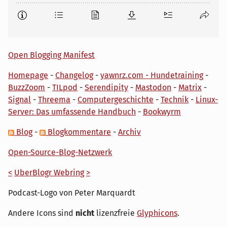
Open Blogging Manifest
Homepage
-
Changelog
-
yawnrz.com - Hundetraining
-
BuzzZoom
-
TILpod
-
Serendipity
-
Mastodon
-
Matrix
-
Signal
-
Threema
-
Computergeschichte
-
Technik
-
Linux-
Server: Das umfassende Handbuch
-
Bookwyrm
Blog
-
Blogkommentare
-
Archiv
Open-Source-Blog-Netzwerk
<
UberBlogr Webring
>
Podcast-Logo von Peter Marquardt
Andere Icons sind
nicht
lizenzfreie
Glyphicons
.