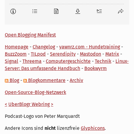
Open Blogging Manifest
Homepage
-
Changelog
-
yawnrz.com - Hundetraining
-
BuzzZoom
-
TILpod
-
Serendipity
-
Mastodon
-
Matrix
-
Signal
-
Threema
-
Computergeschichte
-
Technik
-
Linux-
Server: Das umfassende Handbuch
-
Bookwyrm
Blog
-
Blogkommentare
-
Archiv
Open-Source-Blog-Netzwerk
<
UberBlogr Webring
>
Podcast-Logo von Peter Marquardt
Andere Icons sind
nicht
lizenzfreie
Glyphicons
.