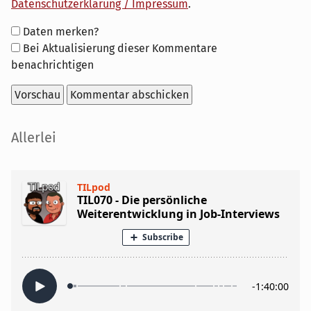
Datenschutzerklärung / Impressum
.
Formular-
Daten merken?
Optionen
Bei Aktualisierung dieser Kommentare
benachrichtigen
Seitenleiste
Allerlei