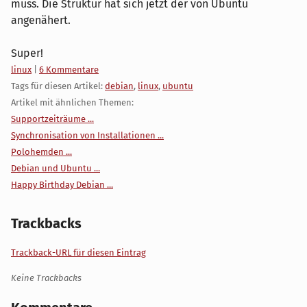
muss. Die Struktur hat sich jetzt der von Ubuntu
angenähert.
Super!
Kategorien:
linux
|
6 Kommentare
Tags für diesen Artikel:
debian
,
linux
,
ubuntu
Artikel mit ähnlichen Themen:
Supportzeiträume ...
Synchronisation von Installationen ...
Polohemden ...
Debian und Ubuntu ...
Happy Birthday Debian ...
Trackbacks
Trackback-URL für diesen Eintrag
Keine Trackbacks