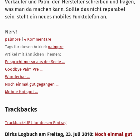
Verkäufer und Palm, den Hersteller schreiben und fragen,
was man da machen kann. Sollte das nicht reparabel
sein, steht ein neues mobiles Funktelefon an.
Nerv!
Kategorien:
palmpre
|
4 Kommentare
Tags für diesen Artikel:
palmpre
Artikel mit ähnlichen Themen:
Er spricht mir so aus der Seele ...
Goodbye Palm Pre ...
Wunderbar ...
Noch einmal gut gegangen ...
Mobile Hotspot ...
Trackbacks
Trackback-URL für diesen Eintrag
Dirks Logbuch
am
Freitag, 23. Juli 2010
:
Noch einmal gut