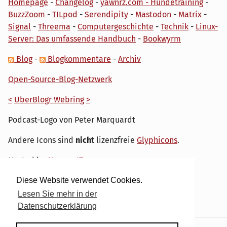
Homepage
-
Changelog
-
yawnrz.com - Hundetraining
-
BuzzZoom
-
TILpod
-
Serendipity
-
Mastodon
-
Matrix
-
Signal
-
Threema
-
Computergeschichte
-
Technik
-
Linux-
Server: Das umfassende Handbuch
-
Bookwyrm
Blog
-
Blogkommentare
-
Archiv
Open-Source-Blog-Netzwerk
<
UberBlogr Webring
>
Podcast-Logo von Peter Marquardt
Andere Icons sind
nicht
lizenzfreie
Glyphicons
.
Hosted by
My own IT.
Diese Website verwendet Cookies.
Lesen Sie mehr in der
Datenschutzerklärung