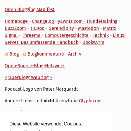
Open Blogging Manifest
Homepage
-
Changelog
-
yawnrz.com - Hundetraining
-
BuzzZoom
-
TILpod
-
Serendipity
-
Mastodon
-
Matrix
-
Signal
-
Threema
-
Computergeschichte
-
Technik
-
Linux-
Server: Das umfassende Handbuch
-
Bookwyrm
Blog
-
Blogkommentare
-
Archiv
Open-Source-Blog-Netzwerk
<
UberBlogr Webring
>
Podcast-Logo von Peter Marquardt
Andere Icons sind
nicht
lizenzfreie
Glyphicons
.
Hosted by
My own IT.
Diese Website verwendet Cookies.