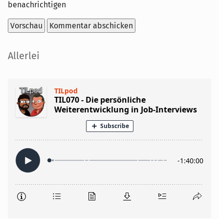
benachrichtigen
Seitenleiste
Allerlei