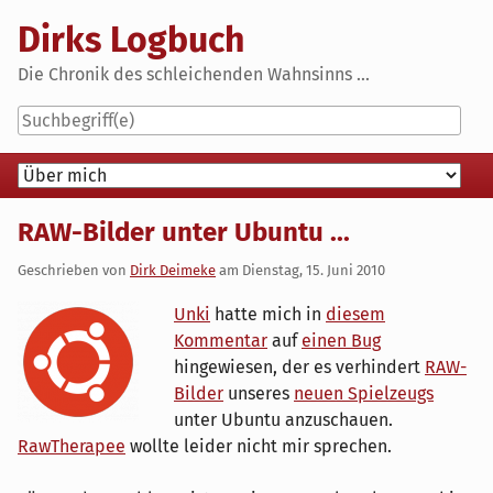
Skip
Dirks Logbuch
to
content
Die Chronik des schleichenden Wahnsinns ...
Navigation
RAW-Bilder unter Ubuntu ...
Geschrieben von
Dirk Deimeke
am
Dienstag, 15. Juni 2010
Unki
hatte mich in
diesem
Kommentar
auf
einen Bug
hingewiesen, der es verhindert
RAW-
Bilder
unseres
neuen Spielzeugs
unter Ubuntu anzuschauen.
RawTherapee
wollte leider nicht mir sprechen.