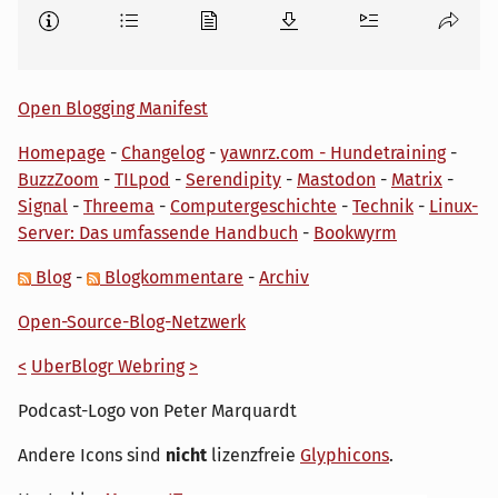
Open Blogging Manifest
Homepage
-
Changelog
-
yawnrz.com - Hundetraining
-
BuzzZoom
-
TILpod
-
Serendipity
-
Mastodon
-
Matrix
-
Signal
-
Threema
-
Computergeschichte
-
Technik
-
Linux-
Server: Das umfassende Handbuch
-
Bookwyrm
Blog
-
Blogkommentare
-
Archiv
Open-Source-Blog-Netzwerk
<
UberBlogr Webring
>
Podcast-Logo von Peter Marquardt
Andere Icons sind
nicht
lizenzfreie
Glyphicons
.