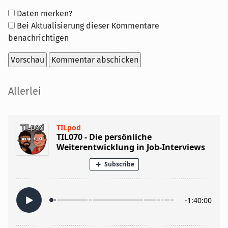
Formular-
Daten merken?
Optionen
Bei Aktualisierung dieser Kommentare
benachrichtigen
Seitenleiste
Allerlei