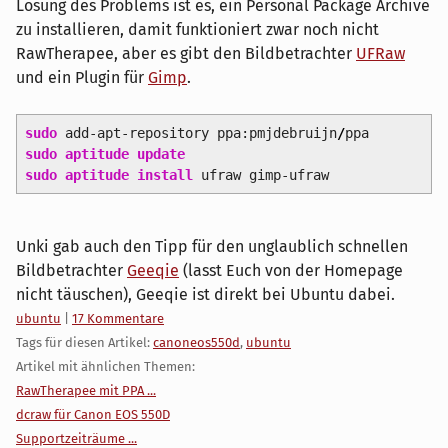
Lösung des Problems ist es, ein Personal Package Archive
zu installieren, damit funktioniert zwar noch nicht
RawTherapee, aber es gibt den Bildbetrachter
UFRaw
und ein Plugin für
Gimp
.
sudo
add-apt-repository ppa:pmjdebruijn
/
ppa
sudo
aptitude update
sudo
aptitude install
ufraw gimp-ufraw
Unki gab auch den Tipp für den unglaublich schnellen
Bildbetrachter
Geeqie
(lasst Euch von der Homepage
nicht täuschen), Geeqie ist direkt bei Ubuntu dabei.
Kategorien:
ubuntu
|
17 Kommentare
Tags für diesen Artikel:
canoneos550d
,
ubuntu
Artikel mit ähnlichen Themen:
RawTherapee mit PPA ...
dcraw für Canon EOS 550D
Supportzeiträume ...