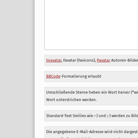
Antwort
Gravatar
, Favatar (Favicons),
Pavatar
Autoren-Bilder
zu
BBCode
-Formatierung erlaubt
Umschließende Sterne heben ein Wort hervor (*wor
Wort unterstrichen werden.
Standard-Text Smilies wie :-) und ;-) werden zu Bil
Die angegebene E-Mail-Adresse wird nicht dargeste