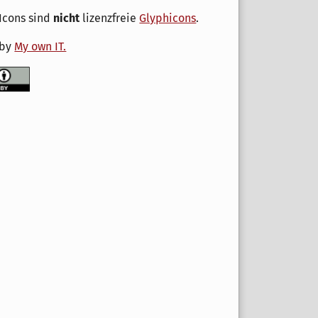
Icons sind
nicht
lizenzfreie
Glyphicons
.
 by
My own IT.