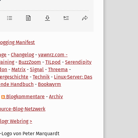
ogging Manifest
age
-
Changelog
-
yawnrz.com -
aining
-
BuzzZoom
-
TILpod
-
Serendipity
don
-
Matrix
-
Signal
-
Threema
-
ergeschichte
-
Technik
-
Linux-Server: Das
ende Handbuch
-
Bookwyrm
-
Blogkommentare
-
Archiv
urce-Blog-Netzwerk
logr Webring
>
-Logo von Peter Marquardt