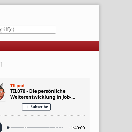
iste
i