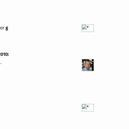
vor
g
2010
:
.