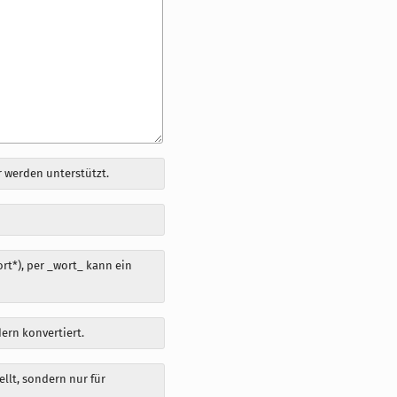
 werden unterstützt.
t*), per _wort_ kann ein
dern konvertiert.
llt, sondern nur für