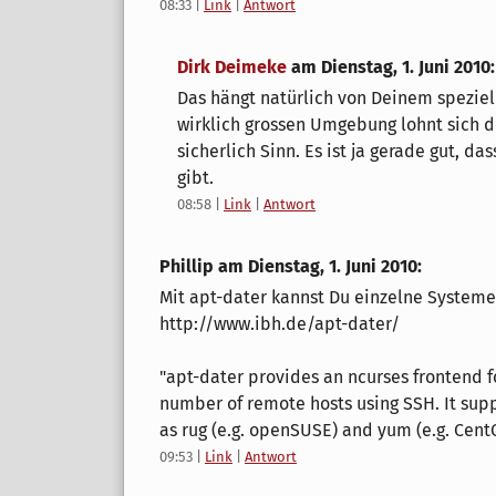
08:33
|
Link
|
Antwort
Dirk Deimeke
am
Dienstag, 1. Juni 2010
:
Das hängt natürlich von Deinem speziel
wirklich grossen Umgebung lohnt sich 
sicherlich Sinn. Es ist ja gerade gut, d
gibt.
08:58
|
Link
|
Antwort
Phillip am
Dienstag, 1. Juni 2010
:
Mit apt-dater kannst Du einzelne System
http://www.ibh.de/apt-dater/
"apt-dater provides an ncurses frontend 
number of remote hosts using SSH. It su
as rug (e.g. openSUSE) and yum (e.g. Cent
09:53
|
Link
|
Antwort