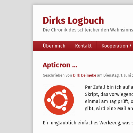
Skip
to
Dirks Logbuch
content
Die Chronik des schleichenden Wahnsinns 
Navigation
Über mich
Kontakt
Kooperation /
Apticron ...
Geschrieben von
Dirk Deimeke
am
Dienstag, 1. Juni
Per Zufall bin ich auf 
Skript, das vorwiegen
einmal am Tag prüft, 
gibt, wird eine Mail a
Ein unglaublich einfaches Werkzeug, was s