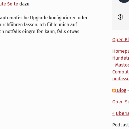
ute Seite
dazu.
automatische Upgrade konfigurieren oder
rchführen lassen. Ich fühle mich auf
 notfalls eingreifen kann, falls etwas
Open Bl
Homep
Hundetr
-
Masto
Comput
umfass
Blog
Open-So
<
UberB
Podcast