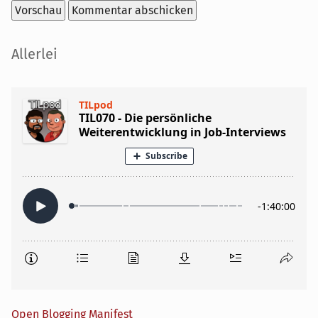
Seitenleiste
Allerlei
Open Blogging Manifest