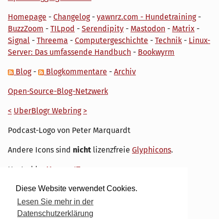
Homepage
-
Changelog
-
yawnrz.com - Hundetraining
-
BuzzZoom
-
TILpod
-
Serendipity
-
Mastodon
-
Matrix
-
Signal
-
Threema
-
Computergeschichte
-
Technik
-
Linux-
Server: Das umfassende Handbuch
-
Bookwyrm
Blog
-
Blogkommentare
-
Archiv
Open-Source-Blog-Netzwerk
<
UberBlogr Webring
>
Podcast-Logo von Peter Marquardt
Andere Icons sind
nicht
lizenzfreie
Glyphicons
.
Hosted by
My own IT.
Diese Website verwendet Cookies.
Lesen Sie mehr in der
Datenschutzerklärung