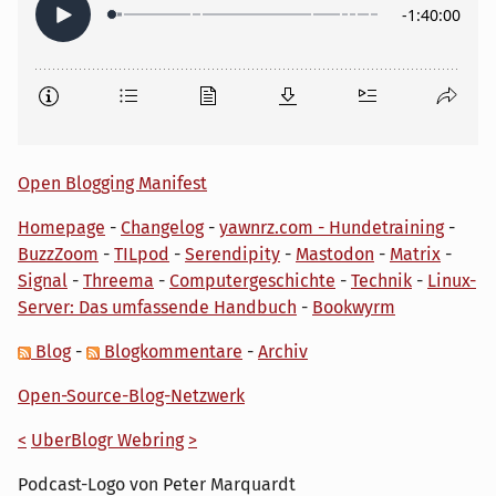
Open Blogging Manifest
Homepage
-
Changelog
-
yawnrz.com - Hundetraining
-
BuzzZoom
-
TILpod
-
Serendipity
-
Mastodon
-
Matrix
-
Signal
-
Threema
-
Computergeschichte
-
Technik
-
Linux-
Server: Das umfassende Handbuch
-
Bookwyrm
Blog
-
Blogkommentare
-
Archiv
Open-Source-Blog-Netzwerk
<
UberBlogr Webring
>
Podcast-Logo von Peter Marquardt