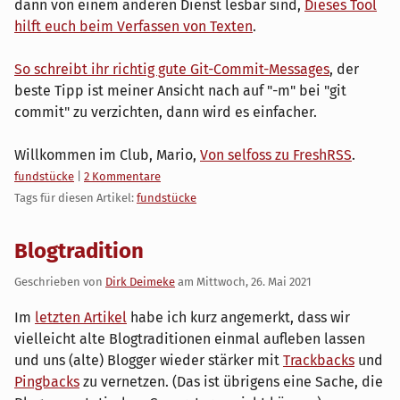
dann von einem anderen Dienst lesbar sind,
Dieses Tool
hilft euch beim Verfassen von Texten
.
So schreibt ihr richtig gute Git-Commit-Messages
, der
beste Tipp ist meiner Ansicht nach auf "-m" bei "git
commit" zu verzichten, dann wird es einfacher.
Willkommen im Club, Mario,
Von selfoss zu FreshRSS
.
Kategorien:
fundstücke
|
2 Kommentare
Tags für diesen Artikel:
fundstücke
Blogtradition
Geschrieben von
Dirk Deimeke
am
Mittwoch, 26. Mai 2021
Im
letzten Artikel
habe ich kurz angemerkt, dass wir
vielleicht alte Blogtraditionen einmal aufleben lassen
und uns (alte) Blogger wieder stärker mit
Trackbacks
und
Pingbacks
zu vernetzen. (Das ist übrigens eine Sache, die