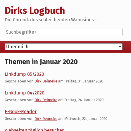
Skip
Dirks Logbuch
to
content
Die Chronik des schleichenden Wahnsinns ...
Navigation
Themen in Januar 2020
Linkdump 05/2020
Geschrieben von
Dirk Deimeke
am
Freitag, 31. Januar 2020
Linkdump 04/2020
Geschrieben von
Dirk Deimeke
am
Freitag, 24. Januar 2020
E-Book-Reader
Geschrieben von
Dirk Deimeke
am
Mittwoch, 22. Januar 2020
Webseiten täglich besuchen