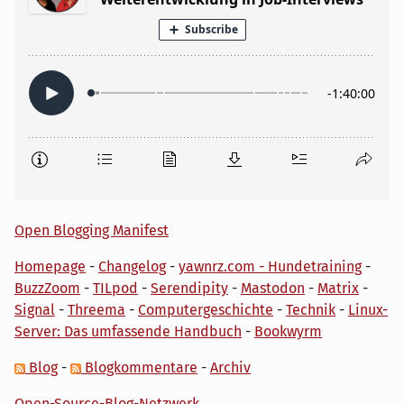
Open Blogging Manifest
Homepage
-
Changelog
-
yawnrz.com - Hundetraining
-
BuzzZoom
-
TILpod
-
Serendipity
-
Mastodon
-
Matrix
-
Signal
-
Threema
-
Computergeschichte
-
Technik
-
Linux-
Server: Das umfassende Handbuch
-
Bookwyrm
Blog
-
Blogkommentare
-
Archiv
Open-Source-Blog-Netzwerk