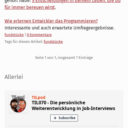
gehört habe:
5 Entscheidungen in deinem Leben, die du
für immer bereuen wirst
.
Wie erlernen Entwickler das Programmieren?
Interessante und auch erwartete Umfrageergebnisse.
Kategorien:
fundstücke
|
0 Kommentare
Tags für diesen Artikel:
fundstücke
Pagination
Seite 1 von 1, insgesamt 7 Einträge
Seitenleiste
Allerlei