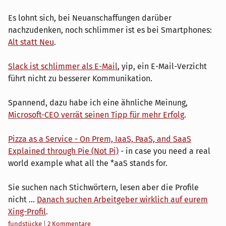
Es lohnt sich, bei Neuanschaffungen darüber
nachzudenken, noch schlimmer ist es bei Smartphones:
Alt statt Neu
.
Slack ist schlimmer als E-Mail
, yip, ein E-Mail-Verzicht
führt nicht zu besserer Kommunikation.
Spannend, dazu habe ich eine ähnliche Meinung,
Microsoft-CEO verrät seinen Tipp für mehr Erfolg
.
Pizza as a Service - On Prem, IaaS, PaaS, and SaaS
Explained through Pie (Not Pi)
- in case you need a real
world example what all the *aaS stands for.
Sie suchen nach Stichwörtern, lesen aber die Profile
nicht ...
Danach suchen Arbeitgeber wirklich auf eurem
Xing-Profil
.
Kategorien:
fundstücke
|
2 Kommentare