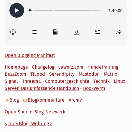
Open Blogging Manifest
Homepage
-
Changelog
-
yawnrz.com - Hundetraining
-
BuzzZoom
-
TILpod
-
Serendipity
-
Mastodon
-
Matrix
-
Signal
-
Threema
-
Computergeschichte
-
Technik
-
Linux-
Server: Das umfassende Handbuch
-
Bookwyrm
Blog
-
Blogkommentare
-
Archiv
Open-Source-Blog-Netzwerk
<
UberBlogr Webring
>