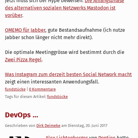
Jetzt muss sich der Hype beweisen:
Die Anfangsphase
des alternativen sozialen Netzwerks Mastodon ist
vorüber
.
OMEMO für Jabber
, gute Bestandsaufnahme (ich nutze
Jabber schon länger nicht mehr direkt).
Die optimale Meetinggrösse wird bestimmt durch die
Zwei Pizza Regel
.
Was Instagram zum derzeit besten Social Network macht
zeigt einen interessanten Anwendungsfall.
Kategorien:
fundstücke
|
0 Kommentare
Tags für diesen Artikel:
fundstücke
DevOps ...
Geschrieben von
Dirk Deimeke
am
Dienstag, 20. Juni 2017
Alex Lichtenberger
von
Pontine
hatte