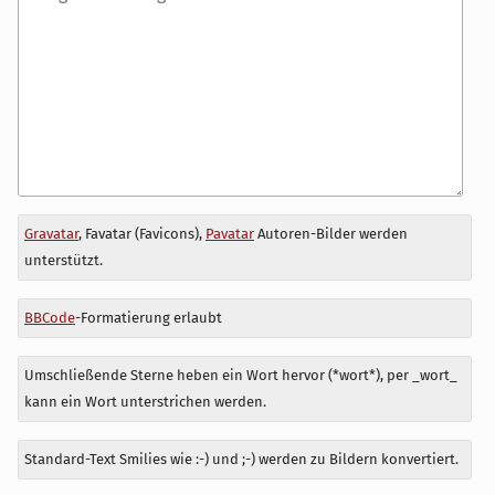
Antwort
Gravatar
, Favatar (Favicons),
Pavatar
Autoren-Bilder werden
zu
unterstützt.
BBCode
-Formatierung erlaubt
Umschließende Sterne heben ein Wort hervor (*wort*), per _wort_
kann ein Wort unterstrichen werden.
Standard-Text Smilies wie :-) und ;-) werden zu Bildern konvertiert.