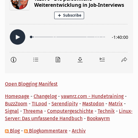
Open Blogging Manifest
Homepage
-
Changelog
-
yawnrz.com - Hundetraining
-
BuzzZoom
-
TILpod
-
Serendipity
-
Mastodon
-
Matrix
-
Signal
-
Threema
-
Computergeschichte
-
Technik
-
Linux-
Server: Das umfassende Handbuch
-
Bookwyrm
Blog
-
Blogkommentare
-
Archiv