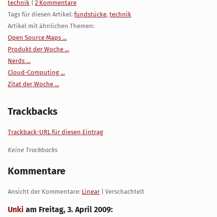
Kategorien:
technik
|
2 Kommentare
Tags für diesen Artikel:
fundstücke
,
technik
Artikel mit ähnlichen Themen:
Open Source Maps ...
Produkt der Woche ...
Nerds ...
Cloud-Computing ...
Zitat der Woche ...
Trackbacks
Trackback-URL für diesen Eintrag
Keine Trackbacks
Kommentare
Ansicht der Kommentare:
Linear
| Verschachtelt
Unki
am
Freitag, 3. April 2009
: