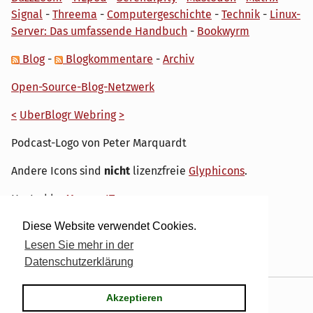
Signal
-
Threema
-
Computergeschichte
-
Technik
-
Linux-
Server: Das umfassende Handbuch
-
Bookwyrm
Blog
-
Blogkommentare
-
Archiv
Open-Source-Blog-Netzwerk
<
UberBlogr Webring
>
Podcast-Logo von Peter Marquardt
Andere Icons sind
nicht
lizenzfreie
Glyphicons
.
Hosted by
My own IT.
Diese Website verwendet Cookies.
Lesen Sie mehr in der
Datenschutzerklärung
Powered by
Serendipity
& the
dirk
theme.
Akzeptieren