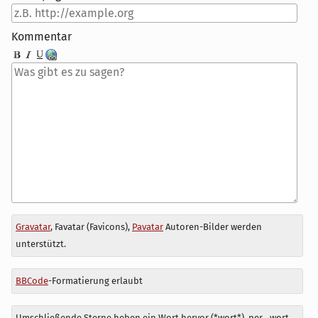
Kommentar
Antwort
Gravatar
, Favatar (Favicons),
Pavatar
Autoren-Bilder werden
zu
unterstützt.
BBCode
-Formatierung erlaubt
Umschließende Sterne heben ein Wort hervor (*wort*), per _wort_