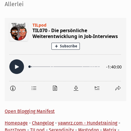
Seitenleiste
Allerlei
Open Blogging Manifest
Homepage
-
Changelog
-
yawnrz.com - Hundetraining
-
BuzzZoom
-
TILpod
-
Serendipity
-
Mastodon
-
Matrix
-