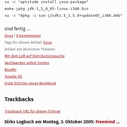
su -c "aptitude install java-package"
make-jpkg jdk-1_5_0_05-linux-i586.bin
su -c "dpkg -i sun-j2sdk1.5_1.5.0+update05_i386.deb"
Und fertig ...
Kategorien:
linux
|
0 Kommentare
Tags für diesen Artikel:
linux
Artikel mit ähnlichen Themen:
Mit dem LLM auf Distributionssuche
Vaultwarden selbst hosten
Bluefin
Tuxedo OS
Erste Schritte neues Notebook
Trackbacks
Trackback-URL für diesen Eintrag
Dirks Logbuch
am
Montag, 3. Oktober 2005
:
Freemind ...