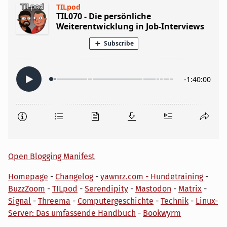
Open Blogging Manifest
Homepage
-
Changelog
-
yawnrz.com - Hundetraining
-
BuzzZoom
-
TILpod
-
Serendipity
-
Mastodon
-
Matrix
-
Signal
-
Threema
-
Computergeschichte
-
Technik
-
Linux-
Server: Das umfassende Handbuch
-
Bookwyrm