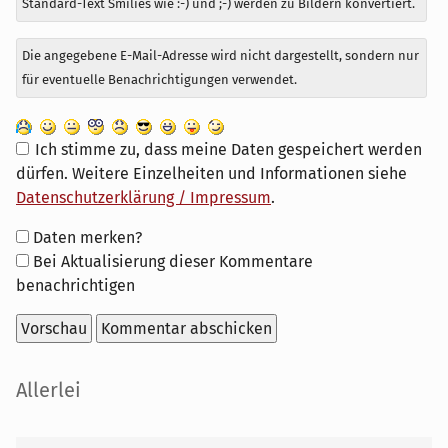
Standard-Text Smilies wie :-) und ;-) werden zu Bildern konvertiert.
Die angegebene E-Mail-Adresse wird nicht dargestellt, sondern nur
für eventuelle Benachrichtigungen verwendet.
Ich stimme zu, dass meine Daten gespeichert werden
dürfen. Weitere Einzelheiten und Informationen siehe
Datenschutzerklärung / Impressum
.
Formular-
Daten merken?
Optionen
Bei Aktualisierung dieser Kommentare
benachrichtigen
Seitenleiste
Allerlei