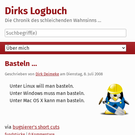
Skip
Dirks Logbuch
to
content
Die Chronik des schleichenden Wahnsinns ...
Navigation
Basteln ...
Geschrieben von
Dirk Deimeke
am
Dienstag, 8. Juli 2008
Unter Linux will man basteln.
Unter Windows muss man basteln.
Unter Mac OS X kann man basteln.
via
bugsierer's short cuts
Kategorien:
fundstücke
|
0 Kommentare