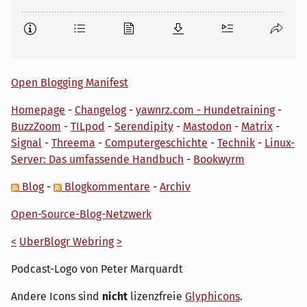
Open Blogging Manifest
Homepage
-
Changelog
-
yawnrz.com - Hundetraining
-
BuzzZoom
-
TILpod
-
Serendipity
-
Mastodon
-
Matrix
-
Signal
-
Threema
-
Computergeschichte
-
Technik
-
Linux-
Server: Das umfassende Handbuch
-
Bookwyrm
Blog
-
Blogkommentare
-
Archiv
Open-Source-Blog-Netzwerk
<
UberBlogr Webring
>
Podcast-Logo von Peter Marquardt
Andere Icons sind
nicht
lizenzfreie
Glyphicons
.