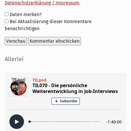
Datenschutzerklärung / Impressum
.
Formular-
Daten merken?
Optionen
Bei Aktualisierung dieser Kommentare
benachrichtigen
Seitenleiste
Allerlei