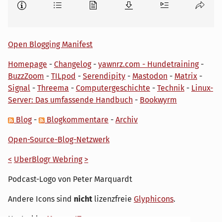
Open Blogging Manifest
Homepage
-
Changelog
-
yawnrz.com - Hundetraining
-
BuzzZoom
-
TILpod
-
Serendipity
-
Mastodon
-
Matrix
-
Signal
-
Threema
-
Computergeschichte
-
Technik
-
Linux-
Server: Das umfassende Handbuch
-
Bookwyrm
Blog
-
Blogkommentare
-
Archiv
Open-Source-Blog-Netzwerk
<
UberBlogr Webring
>
Podcast-Logo von Peter Marquardt
Andere Icons sind
nicht
lizenzfreie
Glyphicons
.
Hosted by
My own IT.