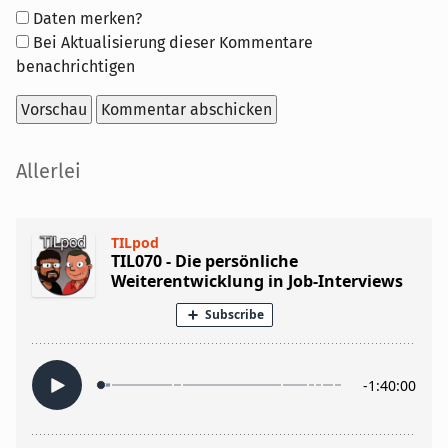
Formular-
Daten merken?
Optionen
Bei Aktualisierung dieser Kommentare
benachrichtigen
Seitenleiste
Allerlei