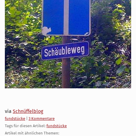
via
Schnüffelblog
Kategorien:
fundstücke
|
3 Kommentare
Tags für diesen Artikel:
fundstücke
Artikel mit ähnlichen Themen: