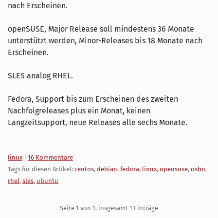
nach Erscheinen.
openSUSE, Major Release soll mindestens 36 Monate
unterstützt werden, Minor-Releases bis 18 Monate nach
Erscheinen.
SLES analog RHEL.
Fedora, Support bis zum Erscheinen des zweiten
Nachfolgreleases plus ein Monat, keinen
Langzeitsupport, neue Releases alle sechs Monate.
Kategorien:
linux
|
16 Kommentare
Tags für diesen Artikel:
centos
,
debian
,
fedora
,
linux
,
opensuse
,
osbn
,
rhel
,
sles
,
ubuntu
Pagination
Seite 1 von 1, insgesamt 1 Einträge