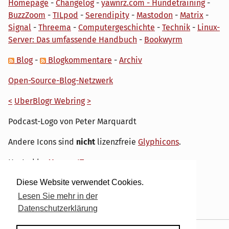
Homepage
-
Changelog
-
yawnrz.com - Hundetraining
-
BuzzZoom
-
TILpod
-
Serendipity
-
Mastodon
-
Matrix
-
Signal
-
Threema
-
Computergeschichte
-
Technik
-
Linux-
Server: Das umfassende Handbuch
-
Bookwyrm
Blog
-
Blogkommentare
-
Archiv
Open-Source-Blog-Netzwerk
<
UberBlogr Webring
>
Podcast-Logo von Peter Marquardt
Andere Icons sind
nicht
lizenzfreie
Glyphicons
.
Hosted by
My own IT.
Diese Website verwendet Cookies.
Lesen Sie mehr in der
Datenschutzerklärung